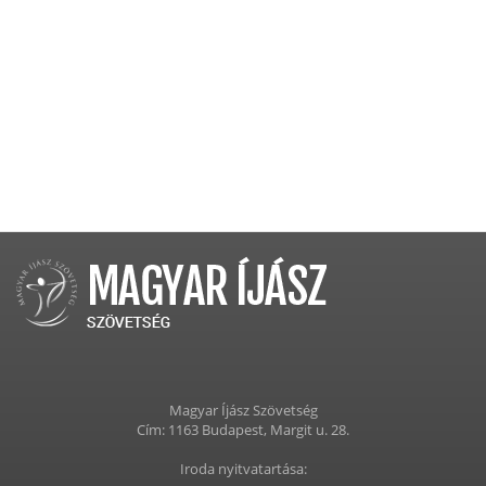
Magyar Íjász Szövetség
Cím: 1163 Budapest, Margit u. 28.
Iroda nyitvatartása: