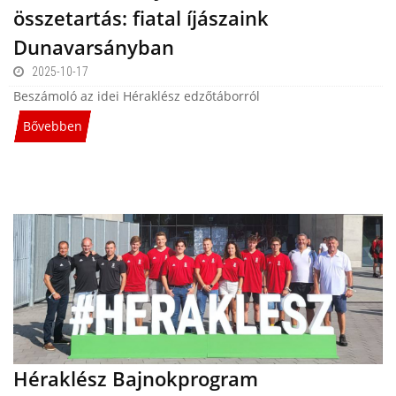
összetartás: fiatal íjászaink
Dunavarsányban
2025-10-17
Beszámoló az idei Héraklész edzőtáborról
Bővebben
Héraklész Bajnokprogram