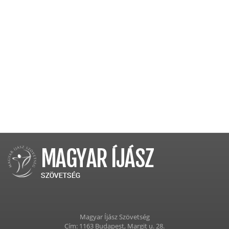
Magyar Íjász Szövetség
Cím: 1163 Budapest, Margit u. 28.