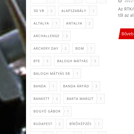
2022-
Az RTK/
3D VB
2
ALAPSZABÁLY
1
től az a
ALTALYA
1
ANTALYA
2
Bőveb
ARCHALLENGE
2
ARCHERY DAY
2
BOM
1
BTE
3
BALOGH MÁTYÁS
3
BALOGH MÁTYÁS EB
1
BANDA
1
BANDA ÁRPÁD
2
BANKETT
2
BARTA MARGIT
1
BOGYÓ GÁBOR
1
BUDAPEST
2
BÍRŐKÉPZÉS
1