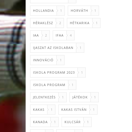
HOLLANDIA
1
HORVÁTH
1
HÉRAKLÉSZ
2
HÉTKARIKA
1
IAA
2
IFAA
4
IJASZAT AZ ISKOLABAN
1
INNOVÁCIÓ
1
ISKOLA PROGRAM 2023
1
ISKOLA PROGRAM
1
JELENTKEZÉS
1
JÁTÉKOK
1
KAKAS
1
KAKAS ISTVÁN
1
KANADA
1
KULCSÁR
1