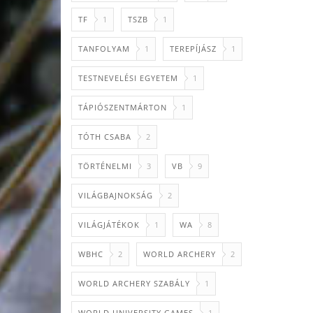
TF
1
TSZB
1
TANFOLYAM
1
TEREPÍJÁSZ
1
TESTNEVELÉSI EGYETEM
1
TÁPIÓSZENTMÁRTON
1
TÓTH CSABA
2
TÖRTÉNELMI
3
VB
9
VILÁGBAJNOKSÁG
2
VILÁGJÁTÉKOK
1
WA
8
WBHC
2
WORLD ARCHERY
2
WORLD ARCHERY SZABÁLY
1
WORLD UNIVERSITY GAMES
1