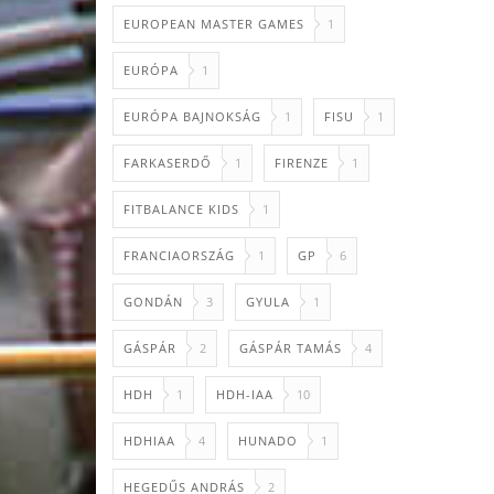
EUROPEAN MASTER GAMES
1
EURÓPA
1
EURÓPA BAJNOKSÁG
1
FISU
1
FARKASERDŐ
1
FIRENZE
1
FITBALANCE KIDS
1
FRANCIAORSZÁG
1
GP
6
GONDÁN
3
GYULA
1
GÁSPÁR
2
GÁSPÁR TAMÁS
4
HDH
1
HDH-IAA
10
HDHIAA
4
HUNADO
1
HEGEDŰS ANDRÁS
2