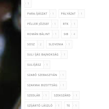
1
PARA-ÍJÁSZAT
1
PÁLYÁZAT
1
PÉLLER JÓZSEF
1
RTK
1
ROMÁN BÁLINT
1
SIB
4
SOSZ
2
SLOVENIA
1
SULI ÍJÁS BAJNOKSÁG
1
SULIÍJÁSZ
1
SZABÓ SZEBASZTIÁN
1
SZAKMAI BIZOTTSÁG
1
SZEDLÁR
1
SZEKSZÁRD
1
SZÍJÁRTÓ LÁSZLÓ
1
TE
1