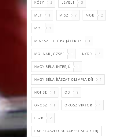
KÓSY
2
LEVEL1
3
MET
1
MISZ
7
MOB
2
MOL
1
MINKSZ EURÓPA JÁTÉKOK
1
MOLNÁR JÓZSEF
1
NYDR
5
NAGY BÉLA INTERJÚ
1
NAGY BÉLA ÍJÁSZAT OLIMPIA DÍJ
1
NOHSE
1
OB
9
OROSZ
1
OROSZ VIKTOR
1
PSZB
2
PAPP LÁSZLÓ BUDAPEST SPORTDÍJ