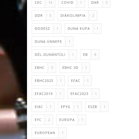
CEC
14
COVID
1
DAR
3
DDR
5
DIÁKOLIMPIA
2
DODESZ
1
DUNA KUPA
1
DUNA ÜNNEPE
1
DÉL-DUNÁNTÚLI
1
EB
8
EBHC
5
EBHC 3D
1
EBHC2025
1
EFAC
1
EFAC2019
1
EFAC2023
1
EIAC
1
EPYG
1
ESZB
1
EYC
2
EUROPA
1
EUROPEAN
1