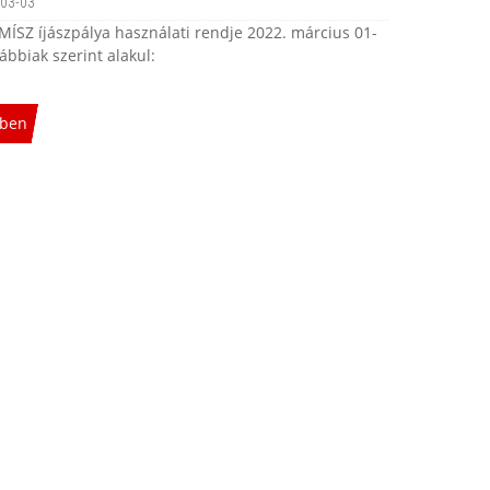
03-03
MÍSZ íjászpálya használati rendje 2022. március 01-
lábbiak szerint alakul:
ben