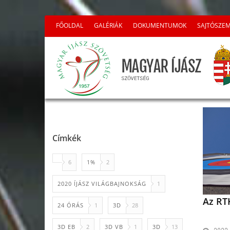
FŐOLDAL
GALÉRIÁK
DOKUMENTUMOK
SAJTÓSZE
Címkék
6
1%
2
2020 ÍJÁSZ VILÁGBAJNOKSÁG
1
Az RTK
24 ÓRÁS
1
3D
28
3D EB
2
3D VB
1
3D
13