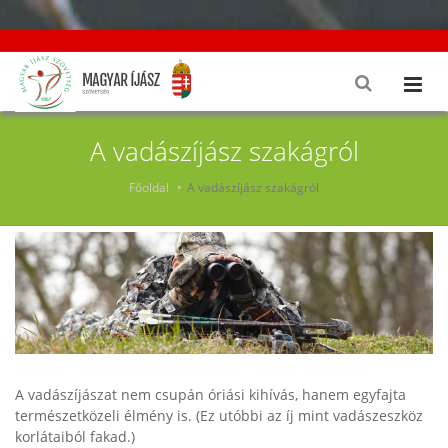
A vadászíjász szakágról
Főoldal
A vadászíjász szakágról
A vadászíjászat nem csupán óriási kihívás, hanem egyfajta
természetközeli élmény is. (Ez utóbbi az íj mint vadászeszköz
korlátaiból fakad.)