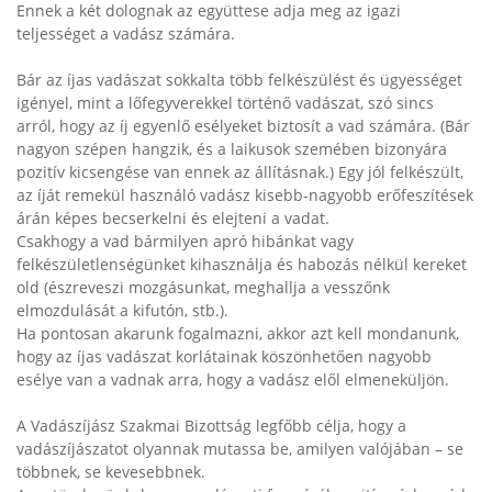
Ennek a két dolognak az együttese adja meg az igazi
teljességet a vadász számára.
Bár az íjas vadászat sokkalta több felkészülést és ügyességet
igényel, mint a lőfegyverekkel történő vadászat, szó sincs
arról, hogy az íj egyenlő esélyeket biztosít a vad számára. (Bár
nagyon szépen hangzik, és a laikusok szemében bizonyára
pozitív kicsengése van ennek az állításnak.) Egy jól felkészült,
az íját remekül használó vadász kisebb-nagyobb erőfeszítések
árán képes becserkelni és elejteni a vadat.
Csakhogy a vad bármilyen apró hibánkat vagy
felkészületlenségünket kihasználja és habozás nélkül kereket
old (észreveszi mozgásunkat, meghallja a vesszőnk
elmozdulását a kifutón, stb.).
Ha pontosan akarunk fogalmazni, akkor azt kell mondanunk,
hogy az íjas vadászat korlátainak köszönhetően nagyobb
esélye van a vadnak arra, hogy a vadász elől elmeneküljön.
A Vadászíjász Szakmai Bizottság legfőbb célja, hogy a
vadászíjászatot olyannak mutassa be, amilyen valójában – se
többnek, se kevesebbnek.