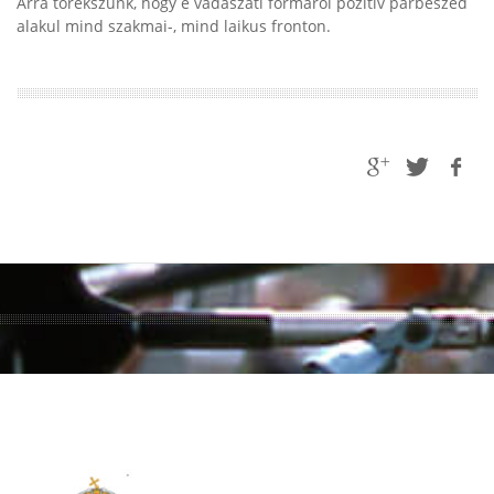
Arra törekszünk, hogy e vadászati formáról pozitív párbeszéd
alakul mind szakmai-, mind laikus fronton.