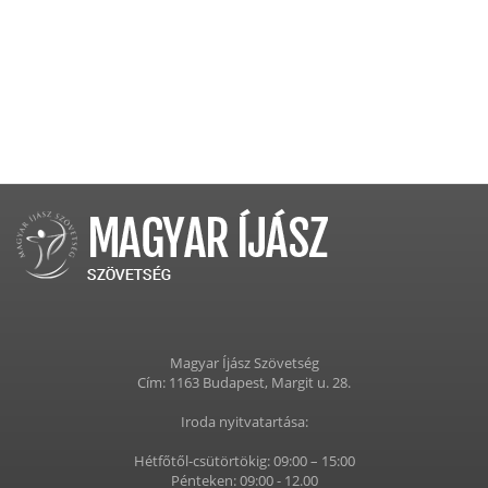
Magyar Íjász Szövetség
Cím: 1163 Budapest, Margit u. 28.
Iroda nyitvatartása:
Hétfőtől-csütörtökig: 09:00 – 15:00
Pénteken: 09:00 - 12.00