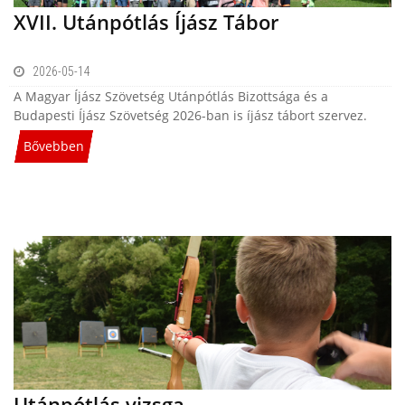
XVII. Utánpótlás Íjász Tábor
2026-05-14
A Magyar Íjász Szövetség Utánpótlás Bizottsága és a
Budapesti Íjász Szövetség 2026-ban is íjász tábort szervez.
Bővebben
Utánpótlás vizsga