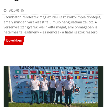
2026-06-15
Szombaton rendezték meg az idei íjász Diákolimpia döntőjét,
amely minden várakozást felülmúló hangulatban zajlott. A
versenyre 327 gyerek kvalifikálta magát, ami önmagában is
hatalmas teljesítmény – és nemcsak a fiatal íjászok részéről.
Bővebben