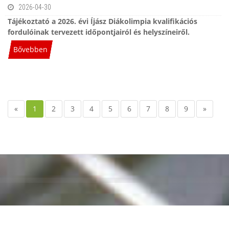
2026-04-30
Tájékoztató a 2026. évi Íjász Diákolimpia kvalifikációs
fordulóinak tervezett időpontjairól és helyszíneiről.
Bővebben
«
1
2
3
4
5
6
7
8
9
»