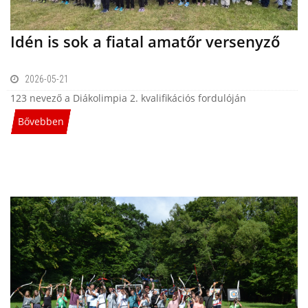
Idén is sok a fiatal amatőr versenyző
2026-05-21
123 nevező a Diákolimpia 2. kvalifikációs fordulóján
Bővebben