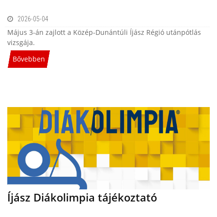
2026-05-04
Május 3-án zajlott a Közép-Dunántúli Íjász Régió utánpótlás
vizsgája.
Bővebben
Íjász Diákolimpia tájékoztató