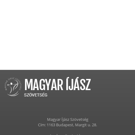
Magyar Íjász Szövetség
Cím: 1163 Budapest, Margit u. 28.