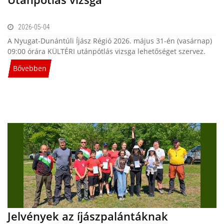
2026-05-04
A Nyugat-Dunántúli Íjász Régió 2026. május 31-én (vasárnap)
09:00 órára KÜLTÉRI utánpótlás vizsga lehetőséget szervez.
Bővebben
Jelvények az íjászpalántáknak