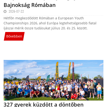
Bajnokság Rómában
2026-07-22
Hétfőn megkezdődött Rómában a European Youth
Championships 2026, ahol Európa legtehetségesebb fiatal
íjászai mérik össze tudásukat július 20. és 25. között.
Bővebben
327 gyerek küzdött a döntőben