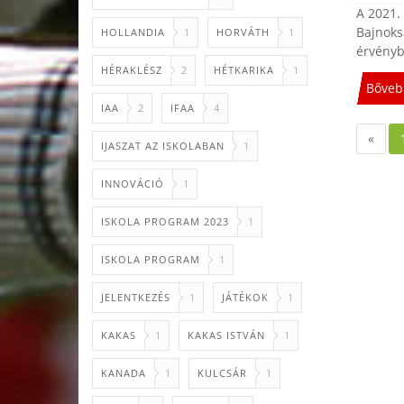
A 2021.
Bajnoksá
HOLLANDIA
1
HORVÁTH
1
érvényb
HÉRAKLÉSZ
2
HÉTKARIKA
1
Bőveb
IAA
2
IFAA
4
«
IJASZAT AZ ISKOLABAN
1
INNOVÁCIÓ
1
ISKOLA PROGRAM 2023
1
ISKOLA PROGRAM
1
JELENTKEZÉS
1
JÁTÉKOK
1
KAKAS
1
KAKAS ISTVÁN
1
KANADA
1
KULCSÁR
1