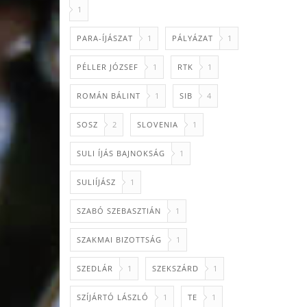
1
PARA-ÍJÁSZAT
1
PÁLYÁZAT
1
PÉLLER JÓZSEF
1
RTK
1
ROMÁN BÁLINT
1
SIB
4
SOSZ
2
SLOVENIA
1
SULI ÍJÁS BAJNOKSÁG
1
SULIÍJÁSZ
1
SZABÓ SZEBASZTIÁN
1
SZAKMAI BIZOTTSÁG
1
SZEDLÁR
1
SZEKSZÁRD
1
SZÍJÁRTÓ LÁSZLÓ
1
TE
1