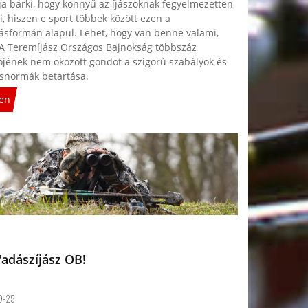
a bárki, hogy könnyű az íjászoknak fegyelmezetten
i, hiszen e sport többek között ezen a
ásformán alapul. Lehet, hogy van benne valami,
A Teremíjász Országos Bajnokság többszáz
őjének nem okozott gondot a szigorú szabályok és
ésnormák betartása.
en
adászíjász OB!
9-25