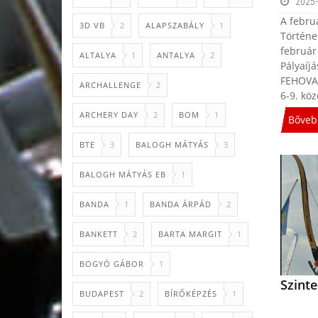
2025-
A febru
3D VB
2
ALAPSZABÁLY
1
Történe
február
ALTALYA
1
ANTALYA
2
Pályaíj
FEHOVA 
ARCHALLENGE
2
6-9. köz
ARCHERY DAY
2
BOM
1
Bőveb
BTE
3
BALOGH MÁTYÁS
3
BALOGH MÁTYÁS EB
1
BANDA
1
BANDA ÁRPÁD
2
BANKETT
2
BARTA MARGIT
1
BOGYÓ GÁBOR
1
Szinte
BUDAPEST
2
BÍRŐKÉPZÉS
1