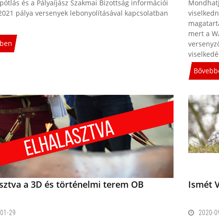
pótlás és a Pályaíjász Szakmai Bizottság információi
Mondhatj
2021 pálya versenyek lebonyolításával kapcsolatban
viselkedn
magatart
mert a W
ben
versenyz
viselked
Bővebb
sztva a 3D és történelmi terem OB
Ismét V
01-29
2020-0