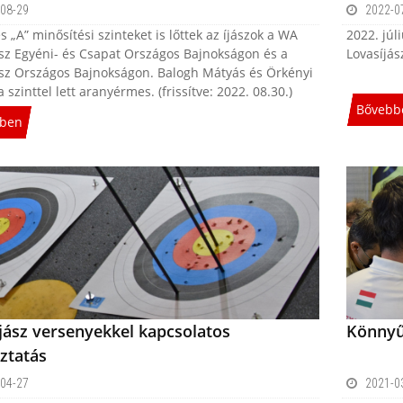
08-29
2022-0
s „A” minősítési szinteket is lőttek az íjászok a WA
2022. júl
ász Egyéni- és Csapat Országos Bajnokságon és a
Lovasíjás
ász Országos Bajnokságon. Balogh Mátyás és Örkényi
ta szinttel lett aranyérmes. (frissítve: 2022. 08.30.)
Bővebb
ben
jász versenyekkel kapcsolatos
Könnyű
ztatás
04-27
2021-0