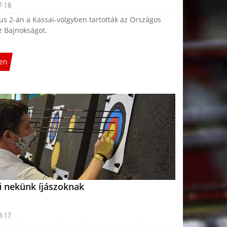
7-18
ius 2-án a Kassai-völgyben tartották az Országos
z Bajnokságot.
en
 nekünk íjászoknak
3-17