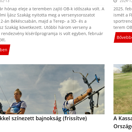
02-13
2024-1
ár hónap eleje a teremben zajló OB-k időszaka volt. A
2025. feb
lmi Íjász Szakág nyitotta meg a versenysorozatot
ismét a F
 2-án Békéscsabán, majd a Terep- a 3D- és a
sportren
ász Szakág következett. Utóbbi három verseny a
terem OB-
rendezvény kísérőprogramja is volt egyben, február
Bővebb
ött.
ben
kkel színezett bajnokság (frissítve)
A Kassa
Ország