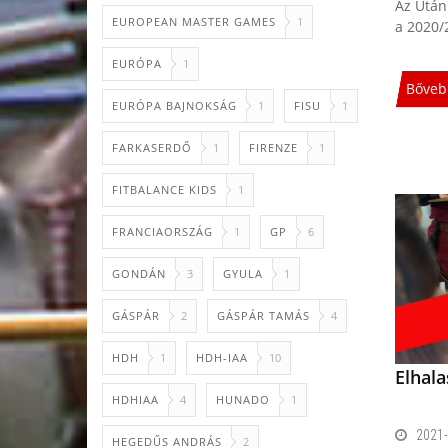
Az Után
EUROPEAN MASTER GAMES
1
a 2020/
EURÓPA
1
Bőveb
EURÓPA BAJNOKSÁG
1
FISU
1
FARKASERDŐ
1
FIRENZE
1
FITBALANCE KIDS
1
FRANCIAORSZÁG
1
GP
6
GONDÁN
3
GYULA
1
GÁSPÁR
2
GÁSPÁR TAMÁS
4
HDH
1
HDH-IAA
10
Elhala
HDHIAA
4
HUNADO
1
2021-
HEGEDŰS ANDRÁS
2