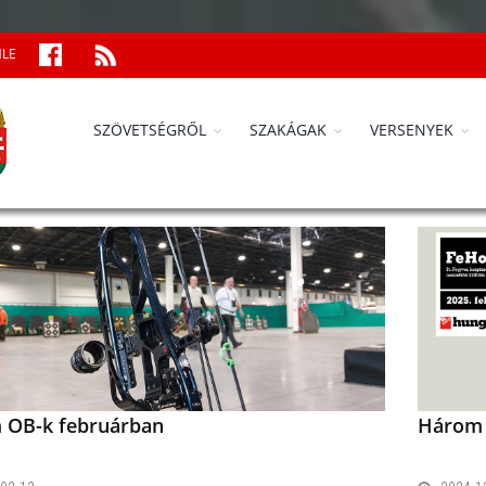
MLE
SZÖVETSÉGRŐL
SZAKÁGAK
VERSENYEK
 OB-k februárban
Három 