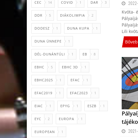
CEC
14
COVID
1
DAR
3
2022-
Kvóta- é
DDR
5
DIÁKOLIMPIA
2
Pályaíj
Pályaíj
DODESZ
1
DUNA KUPA
1
Lili kvó
DUNA ÜNNEPE
1
Bőveb
DÉL-DUNÁNTÚLI
1
EB
8
EBHC
5
EBHC 3D
1
EBHC2025
1
EFAC
1
EFAC2019
1
EFAC2023
1
EIAC
1
EPYG
1
ESZB
1
Pályaí
EYC
2
EUROPA
1
tájéko
2021-
EUROPEAN
1