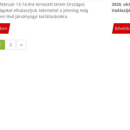
 február 13-14-ére tervezett terem Országos
2020. ok
gokat elhalasztjuk, tekintettel a jelenleg még
Vadászíj
en lévő járványügyi korlátozásokra.
ben
Bővebb
1
2
»