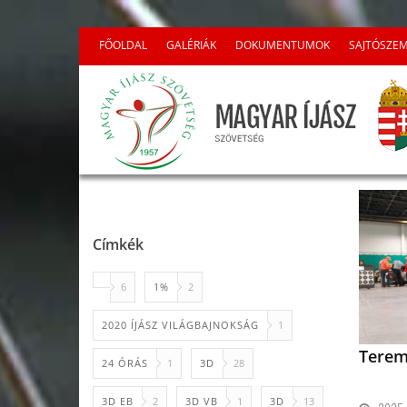
FŐOLDAL
GALÉRIÁK
DOKUMENTUMOK
SAJTÓSZE
Címkék
6
1%
2
2020 ÍJÁSZ VILÁGBAJNOKSÁG
1
Terem
24 ÓRÁS
1
3D
28
3D EB
2
3D VB
1
3D
13