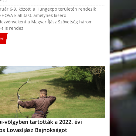
2-20
ruár 6-9. között, a Hungexpo területén rendezik
EHOVA kiállítást, amelynek kísérő
dezvényeként a Magyar Íjász Szövetség három
t is rendez.
en
i-völgyben tartották a 2022. évi
os Lovasíjász Bajnokságot