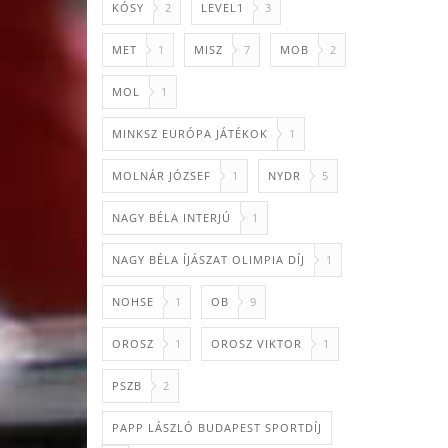
KÓSY
2
LEVEL1
3
MET
1
MISZ
7
MOB
2
MOL
1
MINKSZ EURÓPA JÁTÉKOK
1
MOLNÁR JÓZSEF
1
NYDR
5
NAGY BÉLA INTERJÚ
1
NAGY BÉLA ÍJÁSZAT OLIMPIA DÍJ
1
NOHSE
1
OB
9
OROSZ
1
OROSZ VIKTOR
1
PSZB
2
PAPP LÁSZLÓ BUDAPEST SPORTDÍJ