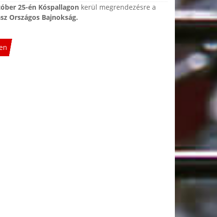
tóber 25-én Kóspallagon
kerül megrendezésre a
ász Országos Bajnokság.
en