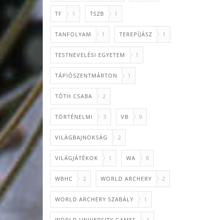
TF
1
TSZB
1
TANFOLYAM
1
TEREPÍJÁSZ
1
TESTNEVELÉSI EGYETEM
1
TÁPIÓSZENTMÁRTON
1
TÓTH CSABA
2
TÖRTÉNELMI
3
VB
9
VILÁGBAJNOKSÁG
2
VILÁGJÁTÉKOK
1
WA
8
WBHC
2
WORLD ARCHERY
2
WORLD ARCHERY SZABÁLY
1
WORLD UNIVERSITY GAMES
1