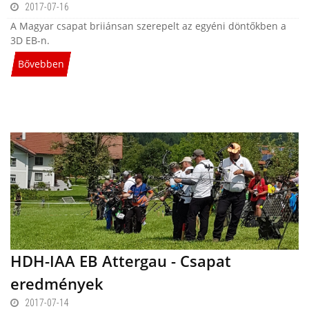
2017-07-16
A Magyar csapat briiánsan szerepelt az egyéni döntőkben a
3D EB-n.
Bővebben
HDH-IAA EB Attergau - Csapat
eredmények
2017-07-14