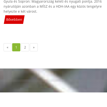
Gyula és Sopron: Magyarország keleti és nyugati pontja. 2016
nyárutóján azonban a MÍSZ és a HDH-IAA egy közös tengelyre
helyezte e két várost.
Bővebben
«
1
2
»