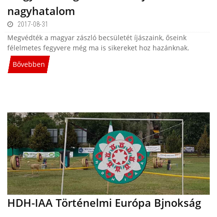
nagyhatalom
2017-08-31
Megvédték a magyar zászló becsületét íjászaink, őseink
félelmetes fegyvere még ma is sikereket hoz hazánknak.
Bővebben
HDH-IAA Történelmi Európa Bjnokság