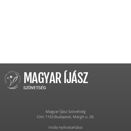
Magyar Íjász Szövetség
Cím: 1163 Budapest, Margit u. 28.
Iroda nyitvatartása: