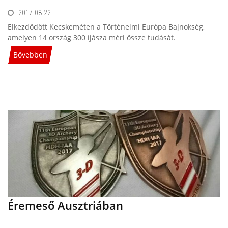
2017-08-22
Elkezdődött Kecskeméten a Történelmi Európa Bajnokség,
amelyen 14 ország 300 íjásza méri össze tudását.
Bővebben
Éremeső Ausztriában