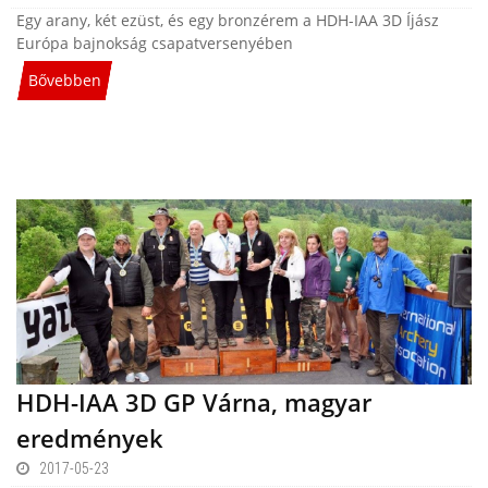
Egy arany, két ezüst, és egy bronzérem a HDH-IAA 3D Íjász
Európa bajnokság csapatversenyében
Bővebben
HDH-IAA 3D GP Várna, magyar
eredmények
2017-05-23