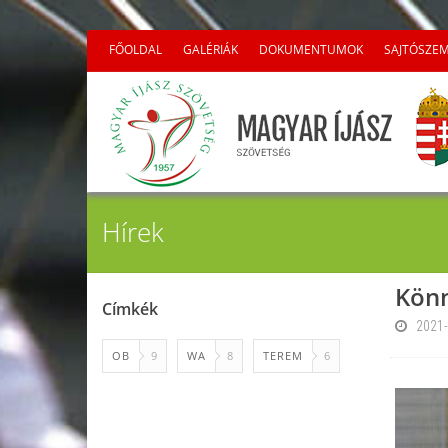
FŐOLDAL
GALÉRIÁK
DOKUMENTUMOK
SAJTÓSZE
Hírek
Könn
Címkék
2021-
OB
9
WA
8
TEREM
6