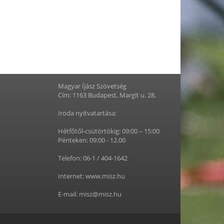
Magyar Íjász Szövetség
Cím: 1163 Budapest, Margit u. 28.
Iroda nyitvatartása:
Hétfőtől-csütörtökig: 09:00 – 15:00
Pénteken: 09:00 - 12.00
Telefon: 06-1 / 404-1642
Internet: www.misz.hu
E-mail: misz@misz.hu