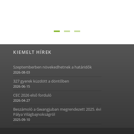
KIEMELT HÍREK
Szeptemberben növekedhetnek a határidők
2026-08-03
327 gyerek küzdött a döntőben
2026-06-15
CEC 2026 első forduló
2026-04-27
Beszámoló a Gwangjuban megrendezett 2025. évi
Pálya Világbajnokságról
2025-09-10