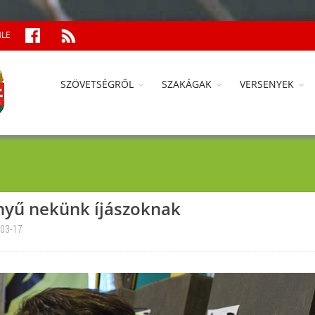
MLE
SZÖVETSÉGRŐL
SZAKÁGAK
VERSENYEK
yű nekünk íjászoknak
03-17