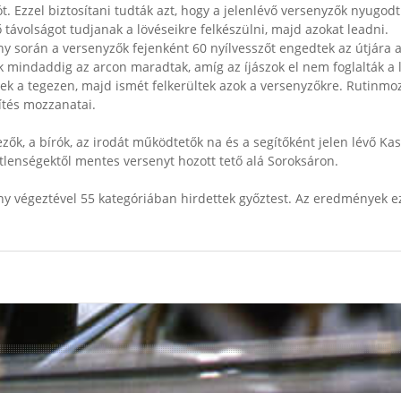
t. Ezzel biztosítani tudták azt, hogy a jelenlévő versenyzők nyugo
 távolságot tudjanak a lövéseikre felkészülni, majd azokat leadni.
ny során a versenyzők fejenként 60 nyílvesszőt engedtek az útjára a
 mindaddig az arcon maradtak, amíg az íjászok el nem foglalták a l
ek a tegezen, majd ismét felkerültek azok a versenyzőkre. Rutinmoz
ítés mozzanatai.
zők, a bírók, az irodát működtetők na és a segítőként jelen lévő Ka
tlenségektől mentes versenyt hozott tető alá Soroksáron.
ny végeztével 55 kategóriában hirdettek győztest. Az eredmények 