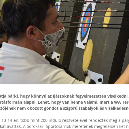
ja bárki, hogy könnyű az íjászoknak fegyelmezetten viselkedni,
tásformán alapul. Lehet, hogy van benne valami, mert a WA Ter
zőjének nem okozott gondot a szigorú szabályok és viselkedésn
 13-14-én, több mint 200 induló részvételével rendezték meg a pál
kat avattak. A Soroksári Sportcsarnok méretének megfelelően két na