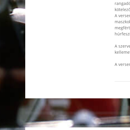
rangadó
kötelező
A verse
maszkok
megfért
húrfesz
A szerve
kelleme
A verse