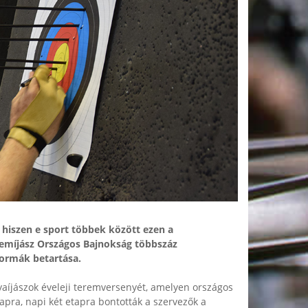
 hiszen e sport többek között ezen a
emíjász Országos Bajnokság többszáz
ormák betartása.
yaíjászok éveleji teremversenyét, amelyen országos
pra, napi két etapra bontották a szervezők a