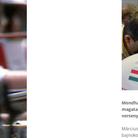
Mondhat
magatar
verseny
Március
bajnoko