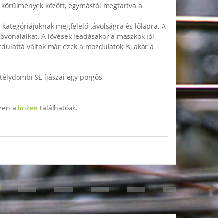
dt körülmények között, egymástól megtartva a
 kategóriájuknak megfelelő távolságra és lőlapra. A
ővonalaikat. A lövések leadásakor a maszkok jól
dulattá váltak már ezek a mozdulatok is, akár a
stélydombi SE íjászai egy pörgős,
ezen a
linken
találhatóak.