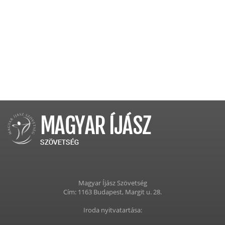
Magyar Íjász Szövetség
Cím: 1163 Budapest, Margit u. 28.
Iroda nyitvatartása: