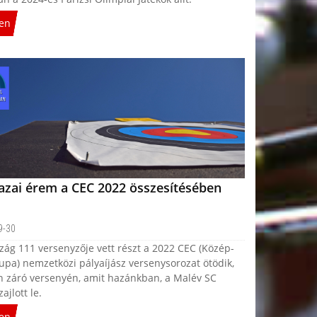
en
azai érem a CEC 2022 összesítésében
9-30
zág 111 versenyzője vett részt a 2022 CEC (Közép-
pa) nemzetközi pályaíjász versenysorozat ötödik,
n záró versenyén, amit hazánkban, a Malév SC
ajlott le.
en