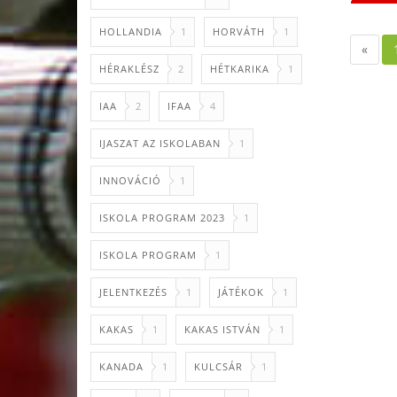
HOLLANDIA
1
HORVÁTH
1
«
HÉRAKLÉSZ
2
HÉTKARIKA
1
IAA
2
IFAA
4
IJASZAT AZ ISKOLABAN
1
INNOVÁCIÓ
1
ISKOLA PROGRAM 2023
1
ISKOLA PROGRAM
1
JELENTKEZÉS
1
JÁTÉKOK
1
KAKAS
1
KAKAS ISTVÁN
1
KANADA
1
KULCSÁR
1