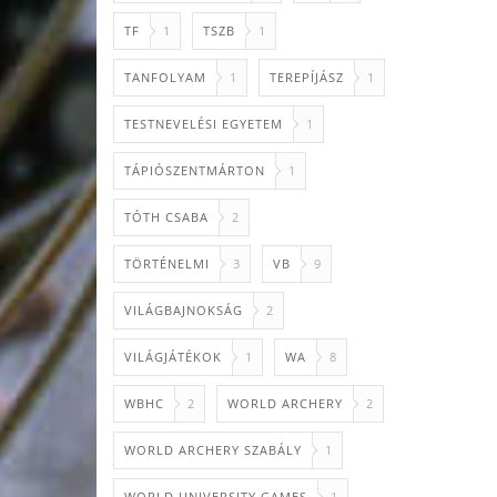
TF
1
TSZB
1
TANFOLYAM
1
TEREPÍJÁSZ
1
TESTNEVELÉSI EGYETEM
1
TÁPIÓSZENTMÁRTON
1
TÓTH CSABA
2
TÖRTÉNELMI
3
VB
9
VILÁGBAJNOKSÁG
2
VILÁGJÁTÉKOK
1
WA
8
WBHC
2
WORLD ARCHERY
2
WORLD ARCHERY SZABÁLY
1
WORLD UNIVERSITY GAMES
1