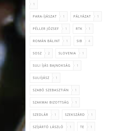
1
PARA-ÍJÁSZAT
1
PÁLYÁZAT
1
PÉLLER JÓZSEF
1
RTK
1
ROMÁN BÁLINT
1
SIB
4
SOSZ
2
SLOVENIA
1
SULI ÍJÁS BAJNOKSÁG
1
SULIÍJÁSZ
1
SZABÓ SZEBASZTIÁN
1
SZAKMAI BIZOTTSÁG
1
SZEDLÁR
1
SZEKSZÁRD
1
SZÍJÁRTÓ LÁSZLÓ
1
TE
1