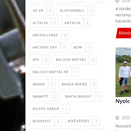
2026-
A török
3D VB
2
ALAPSZABÁLY
1
verseny
hazánkat
ALTALYA
1
ANTALYA
2
Bőveb
ARCHALLENGE
2
ARCHERY DAY
2
BOM
1
BTE
3
BALOGH MÁTYÁS
3
BALOGH MÁTYÁS EB
1
BANDA
1
BANDA ÁRPÁD
2
BANKETT
2
BARTA MARGIT
1
Nyolc
BOGYÓ GÁBOR
1
2025-
BUDAPEST
2
BÍRŐKÉPZÉS
1
Huszonn