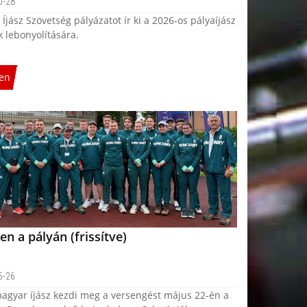
0-28
Íjász Szövetség pályázatot ír ki a 2026-os pályaíjász
 lebonyolítására.
en
en a pályán (frissítve)
5-26
agyar íjász kezdi meg a versengést május 22-én a