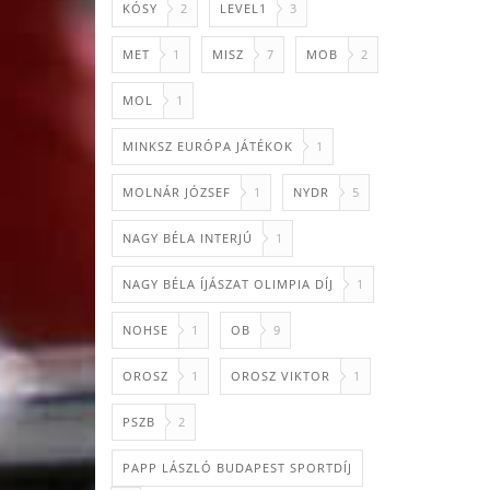
KÓSY
2
LEVEL1
3
MET
1
MISZ
7
MOB
2
MOL
1
MINKSZ EURÓPA JÁTÉKOK
1
MOLNÁR JÓZSEF
1
NYDR
5
NAGY BÉLA INTERJÚ
1
NAGY BÉLA ÍJÁSZAT OLIMPIA DÍJ
1
NOHSE
1
OB
9
OROSZ
1
OROSZ VIKTOR
1
PSZB
2
PAPP LÁSZLÓ BUDAPEST SPORTDÍJ