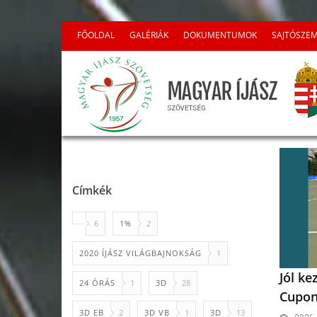
FŐOLDAL
GALÉRIÁK
DOKUMENTUMOK
SAJTÓSZE
Címkék
6
1%
2
2020 ÍJÁSZ VILÁGBAJNOKSÁG
1
Jól k
24 ÓRÁS
1
3D
28
Cupo
3D EB
2
3D VB
1
3D
13