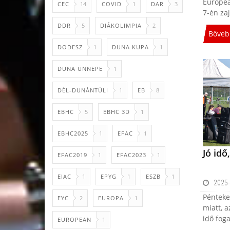
Europea
CEC
14
COVID
1
DAR
3
7-én za
DDR
5
DIÁKOLIMPIA
2
Bőveb
DODESZ
1
DUNA KUPA
1
DUNA ÜNNEPE
1
DÉL-DUNÁNTÚLI
1
EB
8
EBHC
5
EBHC 3D
1
EBHC2025
1
EFAC
1
Jó idő
EFAC2019
1
EFAC2023
1
EIAC
1
EPYG
1
ESZB
1
2025-
Pénteke
EYC
2
EUROPA
1
miatt, 
idő fog
EUROPEAN
1