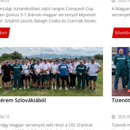
06-03
2025-1
országi Isztambulban zajló rangos Conquest Cup
A Magyar 
en (június 3-7.)három magyar versenyző képviseli
versenyek
: Szijártó László, Balogh Csaba és Csernák István.
ben
Bővebb
 érem Szlovákiából
Tizenöt
06-10
2025-0
égy magyar versenyző vett részt a CEC (Central
Tizenöt m