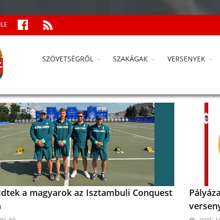
MLE
SZÖVETSÉGRŐL
SZAKÁGAK
VERSENYEK
ezdtek a magyarok az Isztambuli Conquest
Pályáza
n
versen