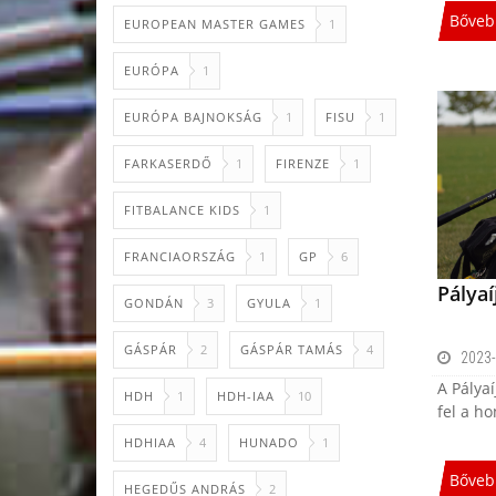
Bőveb
EUROPEAN MASTER GAMES
1
EURÓPA
1
EURÓPA BAJNOKSÁG
1
FISU
1
FARKASERDŐ
1
FIRENZE
1
FITBALANCE KIDS
1
FRANCIAORSZÁG
1
GP
6
Pályaí
GONDÁN
3
GYULA
1
GÁSPÁR
2
GÁSPÁR TAMÁS
4
2023-
A Pályaí
HDH
1
HDH-IAA
10
fel a ho
HDHIAA
4
HUNADO
1
Bőveb
HEGEDŰS ANDRÁS
2