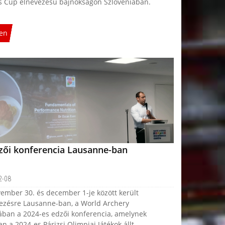
’s Cup elnevezésű bajnokságon Szlovéniában.
en
dzői konferencia Lausanne-ban
2-08
ember 30. és december 1-je között került
zésre Lausanne-ban, a World Archery
ában a 2024-es edzői konferencia, amelynek
n a 2024-es Párizsi Olimpiai Játékok állt.