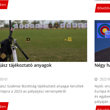
ben
Bővebb
jász tájékoztató anyagok
Négy h
03-01
2022-0
jász Szakmai Bizottság tájékoztató anyagai kerültek
Nyolc ors
nlapra a 2023-as pályaíjász versenyekről.
Európa Ku
és egybe
pályáján z
ben
Bővebb