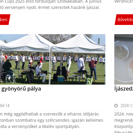
n Cup) 2025 első fordulóján Szlovákiában. A június
Veronica
jló versenyen nyolc érmet szereztek hazánk íjászai.
ben
Bővebb
, gyönyörű pálya
Íjásze
04-14
2024-1
n még aggódhattak a szervezők a viharos időjárás
2024. nov
azonban szombatra egy szélcsendes, igazán kellemes
megrende
adta a versenyzőket a Malév sportpályán.
Központj
fókuszába