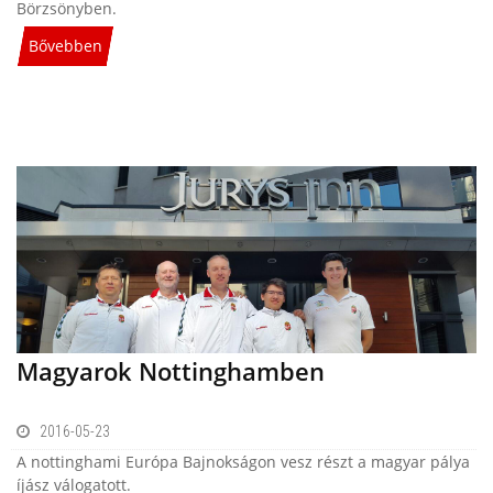
Börzsönyben.
Bővebben
Magyarok Nottinghamben
2016-05-23
A nottinghami Európa Bajnokságon vesz részt a magyar pálya
íjász válogatott.