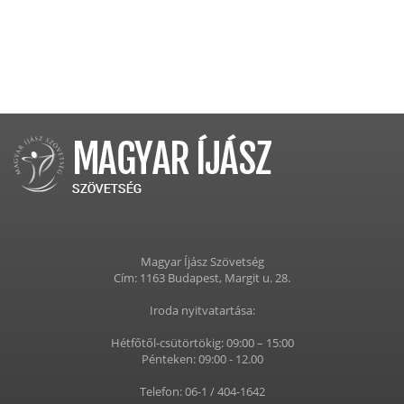
Magyar Íjász Szövetség
Cím: 1163 Budapest, Margit u. 28.
Iroda nyitvatartása:
Hétfőtől-csütörtökig: 09:00 – 15:00
Pénteken: 09:00 - 12.00
Telefon: 06-1 / 404-1642