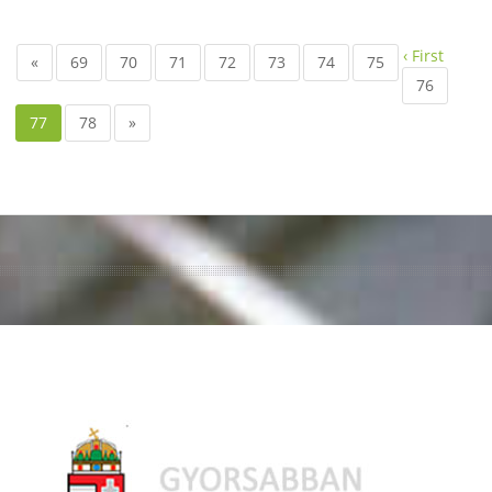
‹ First
«
69
70
71
72
73
74
75
76
77
78
»