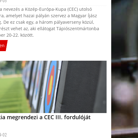
9-05
 a nevezés a Közép-Európa-Kupa (CEC) utolsó
ra, amelyet hazai pályán szervez a Magyar Íjász
. De ez csak egy, a három pályaverseny közül,
észt vehet az, aki ellátogat Tápiószentmártonba
r 20-22. között.
en
ia megrendezi a CEC III. fordulóját
9-02