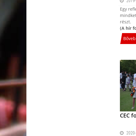
2019-
Egy refl
mindket
részt.
(A hír f
Bőveb
CEC f
2020-