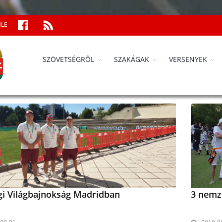
MLE
SZÖVETSÉGRŐL
SZAKÁGAK
VERSENYEK
ági Világbajnokság Madridban
3 nemz