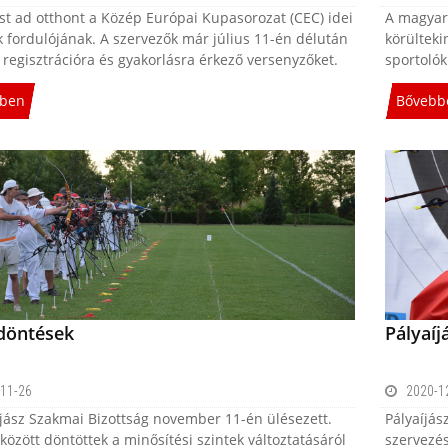
t ad otthont a Közép Európai Kupasorozat (CEC) idei
A magyaro
 fordulójának. A szervezők már július 11-én délután
körültek
 regisztrációra és gyakorlásra érkező versenyzőket.
sportolók
ben
Bővebb
döntések
Pályaí
11-26
2020-1
íjász Szakmai Bizottság november 11-én ülésezett.
Pályaíjás
özött döntöttek a minősítési szintek változtatásáról
szervezé