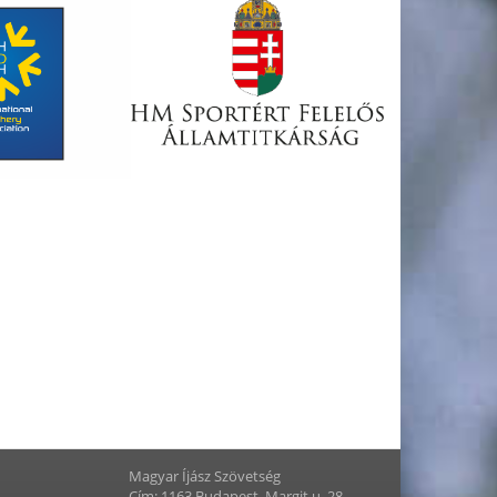
Magyar Íjász Szövetség
Cím: 1163 Budapest, Margit u. 28.