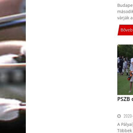
Budapes
második
várják a
Bőveb
PSZB 
2020-
A Pálya
Többek k