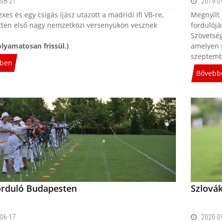
08-21
2019-0
exes és egy csigás íjász utazott a madridi ifi VB-re,
Megnyílt
ten első nagy nemzetközi versenyükön vesznek
fordulójá
Szövetség
olyamatosan frissül.)
amelyen r
szeptembe
ben
Bővebb
orduló Budapesten
Szlovák
06-17
2020-0