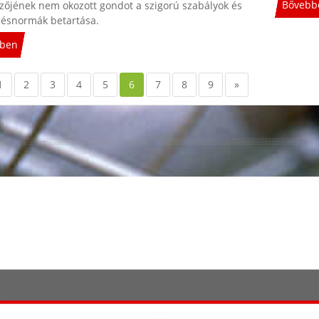
Bővebb
zőjének nem okozott gondot a szigorú szabályok és
désnormák betartása.
ben
1
2
3
4
5
6
7
8
9
»