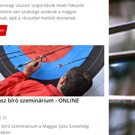
rszági utazási szigorítások miatt fokozott
intésre van szüksége azoknak a magyar
nak, akik a részvétel mellett döntenek.
en
jász bíró szeminárium - ONLINE
2-30
z bíró szeminárium a Magyar Íjász Szövetség
sében