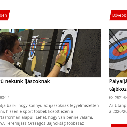
ben
Bővebb
ű nekünk íjászoknak
Pályaíj
tájékoz
03-17
2021-0
ja bárki, hogy könnyű az íjászoknak fegyelmezetten
Az Utánpó
ni, hiszen e sport többek között ezen a
a 2020/20
tásformán alapul. Lehet, hogy van benne valami,
WA Teremíjász Országos Bajnokság többszáz