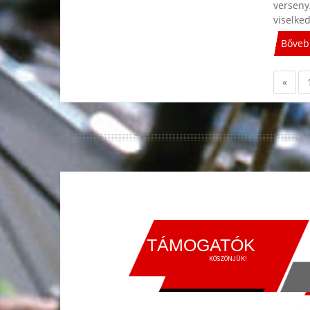
verseny
viselke
Bőveb
«
TÁMOGATÓK
KÖSZÖNJÜK!