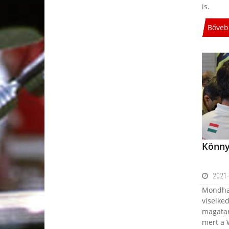
is.
Bőveb
Könny
2021-
Mondhat
viselked
magatar
mert a 