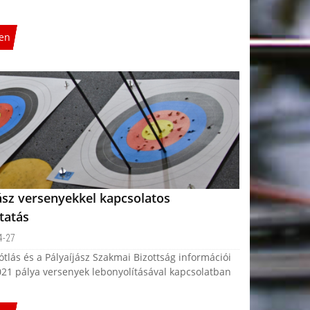
en
ász versenyekkel kapcsolatos
tatás
4-27
tlás és a Pályaíjász Szakmai Bizottság információi
21 pálya versenyek lebonyolításával kapcsolatban