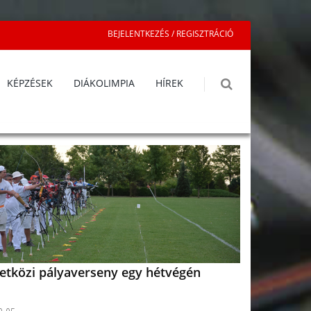
BEJELENTKEZÉS / REGISZTRÁCIÓ
KÉPZÉSEK
DIÁKOLIMPIA
HÍREK
etközi pályaverseny egy hétvégén