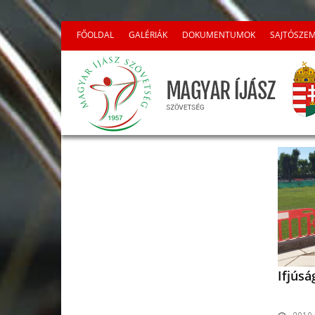
FŐOLDAL
GALÉRIÁK
DOKUMENTUMOK
SAJTÓSZE
Ifjús