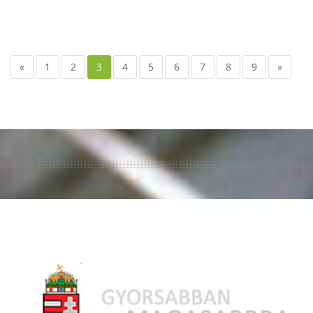
«
1
2
3
4
5
6
7
8
9
»