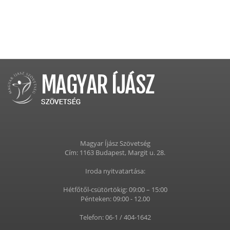
Magyar Íjász Szövetség
Cím: 1163 Budapest, Margit u. 28.
Iroda nyitvatartása:
Hétfőtől-csütörtökig: 09:00 – 15:00
Pénteken: 09:00 - 12.00
Telefon: 06-1 / 404-1642