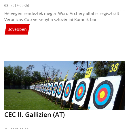
2017-05-08
Hétvégén rendezték meg a Word Archery által is regisztrált
Veronicas Cup versenyt a szlovéniai Kamnik-ban
Bővebben
CEC II. Gallizien (AT)