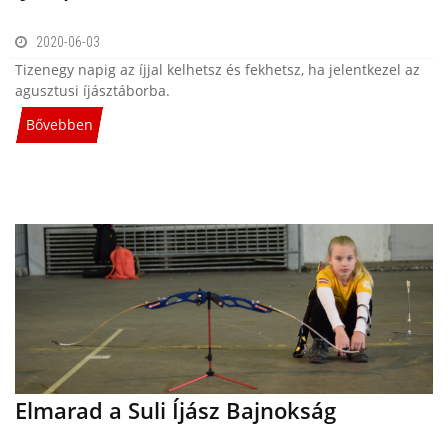
2020-06-03
Tizenegy napig az íjjal kelhetsz és fekhetsz, ha jelentkezel az
agusztusi íjásztáborba.
Bővebben
Elmarad a Suli Íjász Bajnokság