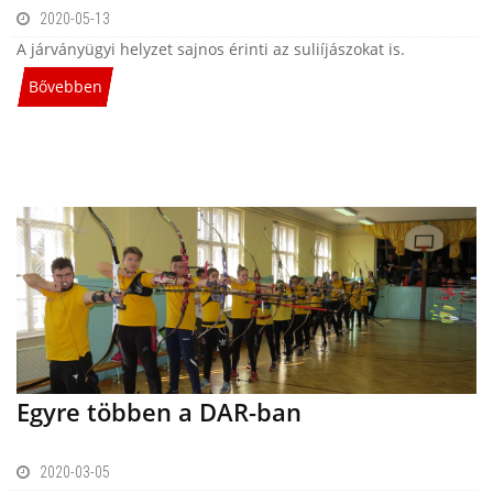
2020-05-13
A járványügyi helyzet sajnos érinti az suliíjászokat is.
Bővebben
Egyre többen a DAR-ban
2020-03-05