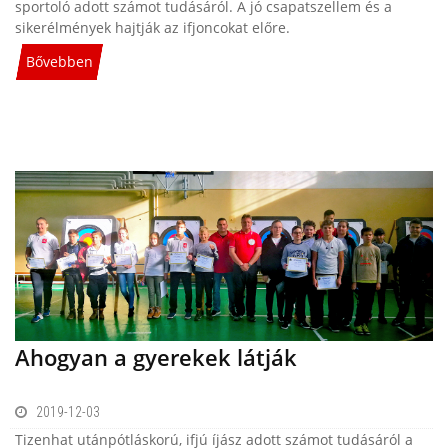
sportoló adott számot tudásáról. A jó csapatszellem és a
sikerélmények hajtják az ifjoncokat előre.
Bővebben
Ahogyan a gyerekek látják
2019-12-03
Tizenhat utánpótláskorú, ifjú íjász adott számot tudásáról a