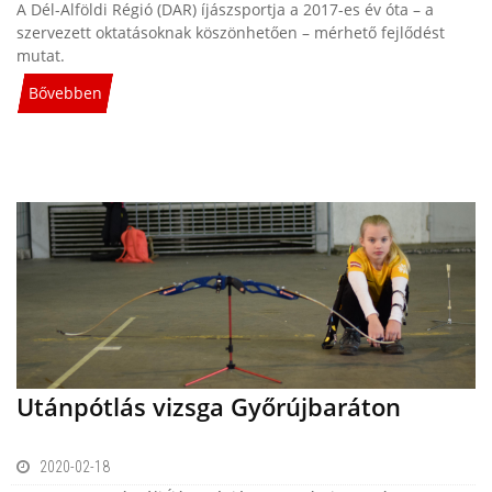
A Dél-Alföldi Régió (DAR) íjászsportja a 2017-es év óta – a
szervezett oktatásoknak köszönhetően – mérhető fejlődést
mutat.
Bővebben
Utánpótlás vizsga Győrújbaráton
2020-02-18