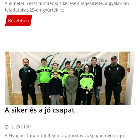
A elméleti részt mindenki sikeresen teljesítette, a gyakorlati
feladatokat 25-en gyűrték le.
Bővebben
A siker és a jó csapat
2020-01-07
A Nyugat-Dunántúli Régió Utánpótlás vizsgáján nyolc ifjú