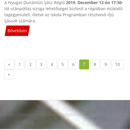
A Nyugat-Dunántúli Íjász Régió
2019. December 12-én 17:30-
tól utánpótlás vizsga lehetőséget biztosít a régióban működő
tagegyesületi, illetve az Iskola Programban résztvevő ifjú
íjászok számára.
Bővebben
«
1
2
3
4
5
6
7
8
9
10
»