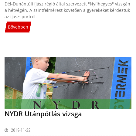
Dél-Dunántúli íjász régió által szervezett "Nyílhegyes" vizsgán
a hétvégén. A szintfelmérést követően a gyerekeket kérdeztük
az íjászsportról.
Bővebben
NYDR Utánpótlás vizsga
2019-11-22