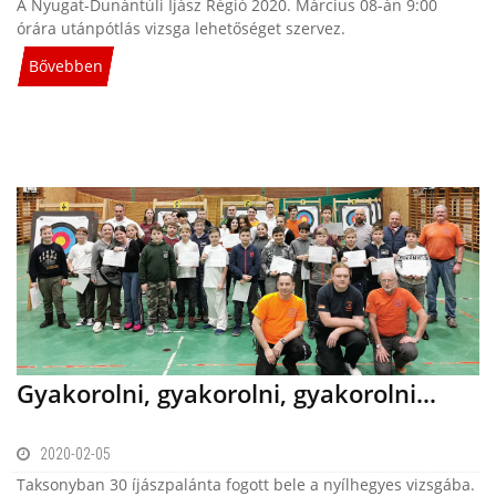
A Nyugat-Dunántúli Íjász Régió 2020. Március 08-án 9:00
órára utánpótlás vizsga lehetőséget szervez.
Bővebben
Gyakorolni, gyakorolni, gyakorolni…
2020-02-05
Taksonyban 30 íjászpalánta fogott bele a nyílhegyes vizsgába.