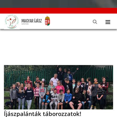
Íjászpalánták táborozzatok!