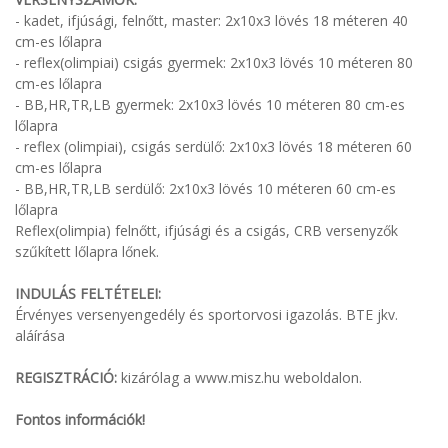
- kadet, ifjúsági, felnőtt, master: 2x10x3 lövés 18 méteren 40
cm-es lőlapra
- reflex(olimpiai) csigás gyermek: 2x10x3 lövés 10 méteren 80
cm-es lőlapra
- BB,HR,TR,LB gyermek: 2x10x3 lövés 10 méteren 80 cm-es
lőlapra
- reflex (olimpiai), csigás serdülő: 2x10x3 lövés 18 méteren 60
cm-es lőlapra
- BB,HR,TR,LB serdülő: 2x10x3 lövés 10 méteren 60 cm-es
lőlapra
Reflex(olimpia) felnőtt, ifjúsági és a csigás, CRB versenyzők
szűkített lőlapra lőnek.
INDULÁS FELTÉTELEI:
Érvényes versenyengedély és sportorvosi igazolás. BTE jkv.
aláírása
REGISZTRÁCIÓ:
kizárólag a www.misz.hu weboldalon.
Fontos információk!