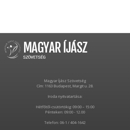
Magyar Íjász Szövetség
Cím: 1163 Budapest, Margit u. 28.
Iroda nyitvatartása:
Hétfőtől-csütörtökig: 09:00 – 15:00
Pénteken: 09:00 - 12.00
Telefon: 06-1 / 404-1642