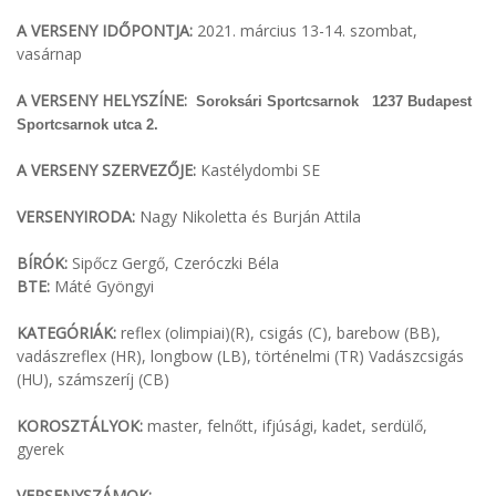
A VERSENY IDŐPONTJA:
2021. március 13-14. szombat,
vasárnap
A VERSENY HELYSZÍNE:
Soroksári Sportcsarnok 1237 Budapest
Sportcsarnok utca 2.
A VERSENY SZERVEZŐJE:
Kastélydombi SE
VERSENYIRODA:
Nagy Nikoletta és Burján Attila
BÍRÓK:
Sipőcz Gergő, Czeróczki Béla
BTE:
Máté Gyöngyi
KATEGÓRIÁK:
reflex (olimpiai)(R), csigás (C), barebow (BB),
vadászreflex (HR), longbow (LB), történelmi (TR) Vadászcsigás
(HU), számszeríj (CB)
KOROSZTÁLYOK:
master, felnőtt, ifjúsági, kadet, serdülő,
gyerek
VERSENYSZÁMOK: