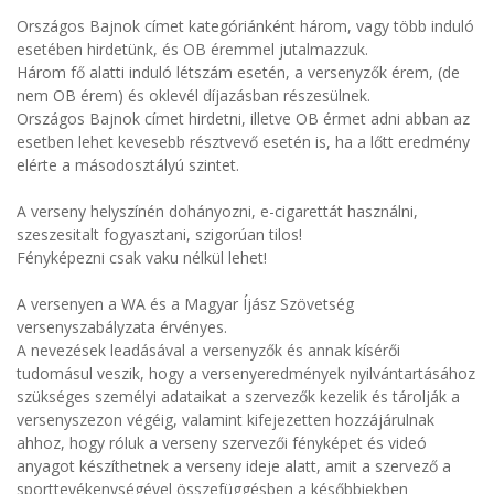
Országos Bajnok címet kategóriánként három, vagy több induló
esetében hirdetünk, és OB éremmel jutalmazzuk.
Három fő alatti induló létszám esetén, a versenyzők érem, (de
nem OB érem) és oklevél díjazásban részesülnek.
Országos Bajnok címet hirdetni, illetve OB érmet adni abban az
esetben lehet kevesebb résztvevő esetén is, ha a lőtt eredmény
elérte a másodosztályú szintet.
A verseny helyszínén dohányozni, e-cigarettát használni,
szeszesitalt fogyasztani, szigorúan tilos!
Fényképezni csak vaku nélkül lehet!
A versenyen a WA és a Magyar Íjász Szövetség
versenyszabályzata érvényes.
A nevezések leadásával a versenyzők és annak kísérői
tudomásul veszik, hogy a versenyeredmények nyilvántartásához
szükséges személyi adataikat a szervezők kezelik és tárolják a
versenyszezon végéig, valamint kifejezetten hozzájárulnak
ahhoz, hogy róluk a verseny szervezői fényképet és videó
anyagot készíthetnek a verseny ideje alatt, amit a szervező a
sporttevékenységével összefüggésben a későbbiekben