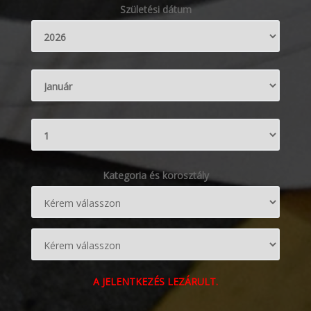
Születési dátum
Kategoria és korosztály
A JELENTKEZÉS LEZÁRULT.