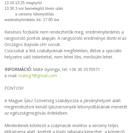
13:10-13:25 megnyító
13:30 3 sor bemelegítő lövés után
a verseny lebonyolítás
eredményhírdetés kb: 17:00 óra
Kieséses fordulók nem rendezhetők meg, eredményhirdetés a
rangsoroló pontok alapján. A rangsoroló eredménye dönti el az
Országos Bajnoki cím sorsát.
Csúcsokat a WA szabályoknak megfelelően, illetve a speciális
helyzetre való tekintettel, nem lehet lőni, minősülni lehet.
INFORMÁCIÓ:
Máté Gyöngyi, tel: +36 30 3570971
e-mail:
mateg7@gmail.com
FONTOS!!
A Magyar Íjász Szövetség szabályozza a járványhelyzet alatt
megrendezésre kerülő íjászversenyek lebonyolításának menetét
az egészségmegóvás érdekében.
Mindenkinek kötelező a szájmaszk viselése a verseny teljes
időtartama alatt, kivételt a lövés pillanata képezhet, a kötelező