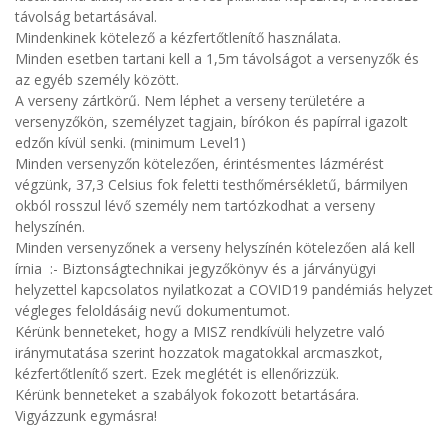
távolság betartásával.
Mindenkinek kötelező a kézfertőtlenítő használata.
Minden esetben tartani kell a 1,5m távolságot a versenyzők és
az egyéb személy között.
A verseny zártkörű. Nem léphet a verseny területére a
versenyzőkön, személyzet tagjain, bírókon és papírral igazolt
edzőn kívül senki. (minimum Level1)
Minden versenyzőn kötelezően, érintésmentes lázmérést
végzünk, 37,3 Celsius fok feletti testhőmérsékletű, bármilyen
okból rosszul lévő személy nem tartózkodhat a verseny
helyszínén.
Minden versenyzőnek a verseny helyszínén kötelezően alá kell
írnia :- Biztonságtechnikai jegyzőkönyv és a járványügyi
helyzettel kapcsolatos nyilatkozat a COVID19 pandémiás helyzet
végleges feloldásáig nevű dokumentumot.
Kérünk benneteket, hogy a MISZ rendkívüli helyzetre való
iránymutatása szerint hozzatok magatokkal arcmaszkot,
kézfertőtlenítő szert. Ezek meglétét is ellenőrizzük.
Kérünk benneteket a szabályok fokozott betartására.
Vigyázzunk egymásra!