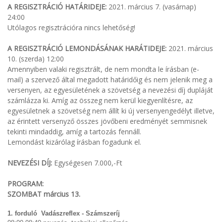
A REGISZTRÁCIÓ HATÁRIDEJE:
2021. március 7. (vasárnap)
24:00
Utólagos regisztrációra nincs lehetőség!
A REGISZTRÁCIÓ LEMONDÁSÁNAK HARÁTIDEJE:
2021. március
10. (szerda) 12:00
Amennyiben valaki regisztrált, de nem mondta le írásban (e-
mail) a szervező által megadott határidőig és nem jelenik meg a
versenyen, az egyesületének a szövetség a nevezési díj dupláját
számlázza ki. Amíg az összeg nem kerül kiegyenlítésre, az
egyesületnek a szövetség nem állít ki új versenyengedélyt illetve,
az érintett versenyző összes jövőbeni eredményét semmisnek
tekinti mindaddig, amíg a tartozás fennáll.
Lemondást kizárólag írásban fogadunk el.
NEVEZÉSI DÍJ:
Egységesen 7.000,-Ft
PROGRAM:
SZOMBAT március 13.
1. forduló Vadászreflex - Számszeríj