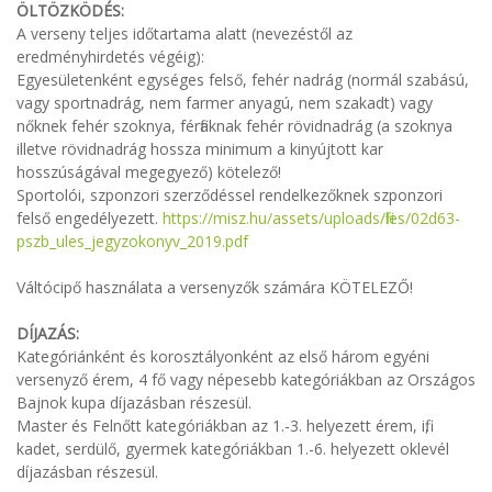
ÖLTÖZKÖDÉS:
A verseny teljes időtartama alatt (nevezéstől az
eredményhirdetés végéig):
Egyesületenként egységes felső, fehér nadrág (normál szabású,
vagy sportnadrág, nem farmer anyagú, nem szakadt) vagy
nőknek fehér szoknya, férfiaknak fehér rövidnadrág (a szoknya
illetve rövidnadrág hossza minimum a kinyújtott kar
hosszúságával megegyező) kötelező!
Sportolói, szponzori szerződéssel rendelkezőknek szponzori
felső engedélyezett.
https://misz.hu/assets/uploads/files/02d63-
pszb_ules_jegyzokonyv_2019.pdf
Váltócipő használata a versenyzők számára KÖTELEZŐ!
DÍJAZÁS:
Kategóriánként és korosztályonként az első három egyéni
versenyző érem, 4 fő vagy népesebb kategóriákban az Országos
Bajnok kupa díjazásban részesül.
Master és Felnőtt kategóriákban az 1.-3. helyezett érem, ifi,
kadet, serdülő, gyermek kategóriákban 1.-6. helyezett oklevél
díjazásban részesül.