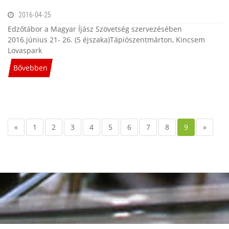
2016-04-25
Edzőtábor a Magyar Íjász Szövetség szervezésében
2016.június 21- 26. (5 éjszaka)Tápiószentmárton, Kincsem
Lovaspark
Bővebben
«
1
2
3
4
5
6
7
8
9
»