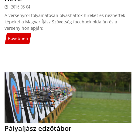
2016-05-04
A versenyről folyamatosan olvashattok híreket és nézhettek
képeket a Magyar Íjász Szövetség facebook oldalán és a
verseny honlapján:
Bővebben
Pályaíjász edzőtábor