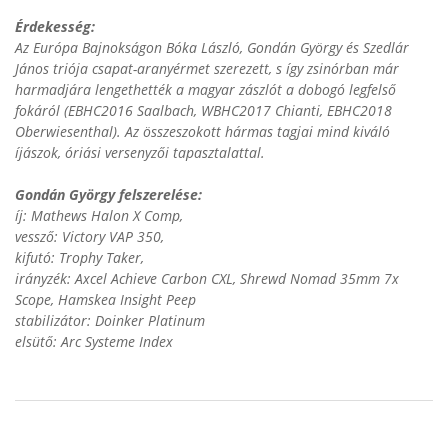
Érdekesség:
Az Európa Bajnokságon Bóka László, Gondán György és Szedlár
János triója csapat-aranyérmet szerezett, s így zsinórban már
harmadjára lengethették a magyar zászlót a dobogó legfelső
fokáról (EBHC2016 Saalbach, WBHC2017 Chianti, EBHC2018
Oberwiesenthal). Az összeszokott hármas tagjai mind kiváló
íjászok, óriási versenyzői tapasztalattal.
Gondán György felszerelése:
íj: Mathews Halon X Comp,
vessző: Victory VAP 350,
kifutó: Trophy Taker,
irányzék: Axcel Achieve Carbon CXL, Shrewd Nomad 35mm 7x
Scope, Hamskea Insight Peep
stabilizátor: Doinker Platinum
elsütő: Arc Systeme Index