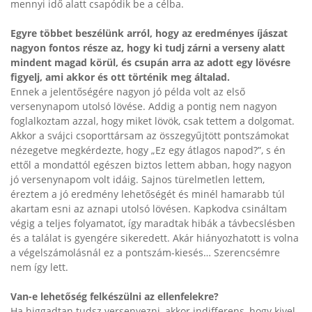
mennyi idő alatt csapódik be a célba.
Egyre többet beszélünk arról, hogy az eredményes íjászat
nagyon fontos része az, hogy ki tudj zárni a verseny alatt
mindent magad körül, és csupán arra az adott egy lövésre
figyelj, ami akkor és ott történik meg általad.
Ennek a jelentőségére nagyon jó példa volt az első
versenynapom utolsó lövése. Addig a pontig nem nagyon
foglalkoztam azzal, hogy miket lövök, csak tettem a dolgomat.
Akkor a svájci csoporttársam az összegyűjtött pontszámokat
nézegetve megkérdezte, hogy „Ez egy átlagos napod?”, s én
ettől a mondattól egészen biztos lettem abban, hogy nagyon
jó versenynapom volt idáig. Sajnos türelmetlen lettem,
éreztem a jó eredmény lehetőségét és minél hamarabb túl
akartam esni az aznapi utolsó lövésen. Kapkodva csináltam
végig a teljes folyamatot, így maradtak hibák a távbecslésben
és a találat is gyengére sikeredett. Akár hiányozhatott is volna
a végelszámolásnál ez a pontszám-kiesés… Szerencsémre
nem így lett.
Van-e lehetőség felkészülni az ellenfelekre?
Ha higgadtan tudsz versenyezni, akkor indifferens, hogy kivel