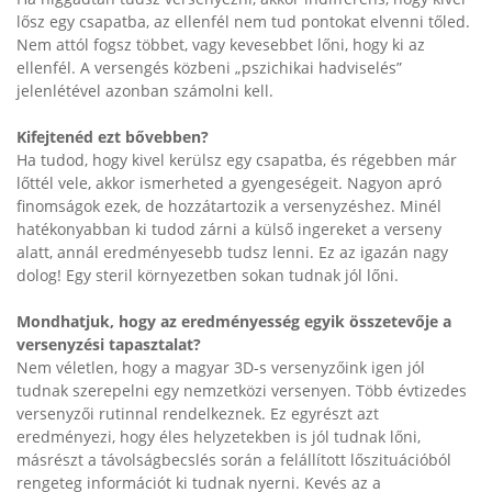
lősz egy csapatba, az ellenfél nem tud pontokat elvenni tőled.
Nem attól fogsz többet, vagy kevesebbet lőni, hogy ki az
ellenfél. A versengés közbeni „pszichikai hadviselés”
jelenlétével azonban számolni kell.
Kifejtenéd ezt bővebben?
Ha tudod, hogy kivel kerülsz egy csapatba, és régebben már
lőttél vele, akkor ismerheted a gyengeségeit. Nagyon apró
finomságok ezek, de hozzátartozik a versenyzéshez. Minél
hatékonyabban ki tudod zárni a külső ingereket a verseny
alatt, annál eredményesebb tudsz lenni. Ez az igazán nagy
dolog! Egy steril környezetben sokan tudnak jól lőni.
Mondhatjuk, hogy az eredményesség egyik összetevője a
versenyzési tapasztalat?
Nem véletlen, hogy a magyar 3D-s versenyzőink igen jól
tudnak szerepelni egy nemzetközi versenyen. Több évtizedes
versenyzői rutinnal rendelkeznek. Ez egyrészt azt
eredményezi, hogy éles helyzetekben is jól tudnak lőni,
másrészt a távolságbecslés során a felállított lőszituációból
rengeteg információt ki tudnak nyerni. Kevés az a