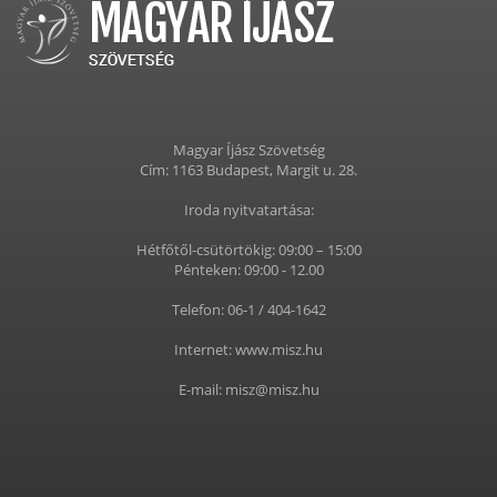
Magyar Íjász Szövetség
Cím: 1163 Budapest, Margit u. 28.
Iroda nyitvatartása:
Hétfőtől-csütörtökig: 09:00 – 15:00
Pénteken: 09:00 - 12.00
Telefon: 06-1 / 404-1642
Internet: www.misz.hu
E-mail: misz@misz.hu