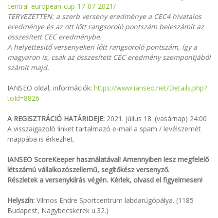
central-european-cup-17-07-2021/
TERVEZETTEN: a szerb verseny eredménye a CEC4 hivatalos
eredménye és az ott lőtt rangsoroló pontszám beleszámít az
összesített CEC eredménybe.
A helyettesítő versenyeken lőtt rangsoroló pontszám, így a
magyaron is, csak az összesített CEC eredmény szempontjából
számít majd.
IANSEO oldal, információk:
https://www.ianseo.net/Details.php?
toId=8826
A REGISZTRÁCIÓ HATÁRIDEJE:
2021. július 18. (vasárnap) 24:00
A visszaigazoló linket tartalmazó e-mail a spam / levélszemét
mappába is érkezhet.
IANSEO ScoreKeeper használatával! Amennyiben lesz megfelelő
létszámú vállalkozószellemű, segítőkész versenyző.
Részletek a versenykiírás végén. Kérlek, olvasd el figyelmesen!
Helyszín:
Vilmos Endre Sportcentrum labdarúgópálya. (1185
Budapest, Nagybecskerek u.32.)