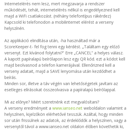
Internetelérés nem lesz, mert megzavarja a rendszer
működését, tehát, internetelérés nélkül is engedélyezned kell
majd a WiFi csatlakozást. (néhány telefontípus rákérdez)
Kapcsold ki telefonodon a mobilinternet elérést a verseny
helyszínén.
Az applikáció elindítása után, -ha használtad már a
ScoreKeeper-t- fel fog tenni egy kérdést. „Találtam egy előző
versenyt. Ezt kívánod folytatni?” Erre „CANCEL” a helyes válasz.
A kapott papíralapú beírólapon lesz egy QR kód. ezt a kódot kell
majd beolvasnod a telefon kamerájával. Ellenőrizned kell a
verseny adatait, majd a SAVE lenyomása után kezdődhet a
beírás.
Minden sor, illetve a táv végén van lehetőségetek javítani az
esetleges elírásokat összeolvasva a papíralapú beírólappal.
Mi az előnye? Miért szeretnénk ezt megvalósítani?
A verseny eredményeit a
www.ianseo.net
weboldalon valamint a
helyszínen, kijelzőkön elérhetővé tesszük. Azáltal, hogy minden
sor után frissülnek az adatok, az érdeklődők a helyszínen, vagy a
versenytől távol a www.ianseo.net oldalon élőben követhetik ki,