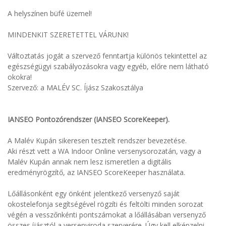
A helyszínen büfé üzemel!
MINDENKIT SZERETETTEL VÁRUNK!
Változtatás jogát a szervező fenntartja különös tekintettel az
egészségügyi szabályozásokra vagy egyéb, előre nem látható
okokra!
Szervező: a MALÉV SC. Íjász Szakosztálya
IANSEO Pontozórendszer (IANSEO ScoreKeeper).
A Malév Kupán sikeresen tesztelt rendszer bevezetése.
Aki részt vett a WA Indoor Online versenysorozatán, vagy a
Malév Kupán annak nem lesz ismeretlen a digitális
eredményrögzítő, az IANSEO ScoreKeeper használata.
Lőállásonként egy önként jelentkező versenyző saját
okostelefonja segítségével rögzíti és feltölti minden sorozat
végén a vesszőnkénti pontszámokat a lőállásában versenyző
összes íjásztól a versenyiroda szerverére. Úgy kell elképzelni,