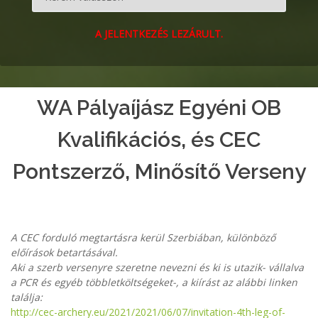
A JELENTKEZÉS LEZÁRULT.
WA Pályaíjász Egyéni OB
Kvalifikációs, és CEC
Pontszerző, Minősítő Verseny
A CEC forduló megtartásra kerül Szerbiában, különböző
előírások betartásával.
Aki a szerb versenyre szeretne nevezni és ki is utazik- vállalva
a PCR és egyéb többletköltségeket-, a kiírást az alábbi linken
találja:
http://cec-archery.eu/2021/2021/06/07/invitation-4th-leg-of-