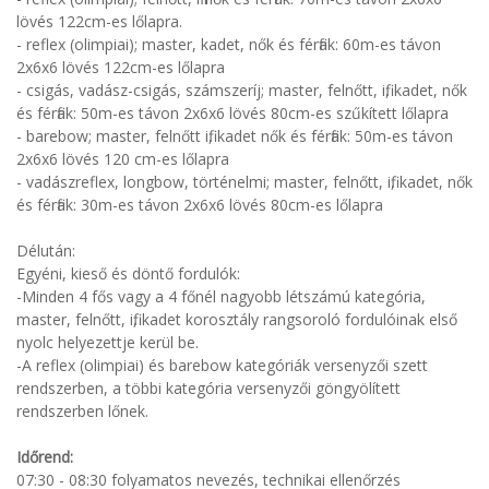
lövés 122cm-es lőlapra.
- reflex (olimpiai); master, kadet, nők és férfiak: 60m-es távon
2x6x6 lövés 122cm-es lőlapra
- csigás, vadász-csigás, számszeríj; master, felnőtt, ifi, kadet, nők
és férfiak: 50m-es távon 2x6x6 lövés 80cm-es szűkített lőlapra
- barebow; master, felnőtt ifi, kadet nők és férfiak: 50m-es távon
2x6x6 lövés 120 cm-es lőlapra
- vadászreflex, longbow, történelmi; master, felnőtt, ifi, kadet, nők
és férfiak: 30m-es távon 2x6x6 lövés 80cm-es lőlapra
Délután:
Egyéni, kieső és döntő fordulók:
-Minden 4 fős vagy a 4 főnél nagyobb létszámú kategória,
master, felnőtt, ifi, kadet korosztály rangsoroló fordulóinak első
nyolc helyezettje kerül be.
-A reflex (olimpiai) és barebow kategóriák versenyzői szett
rendszerben, a többi kategória versenyzői göngyölített
rendszerben lőnek.
Időrend:
07:30 - 08:30
folyamatos nevezés, technikai ellenőrzés