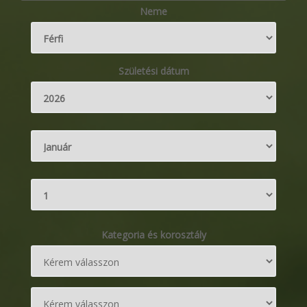
Neme
Születési dátum
Kategoria és korosztály