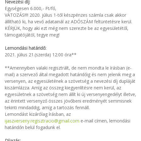
Nevezési díj:
Egységesen 6.000,- Ft/fő,
VÁTOZÁS!!!! 2020. július 1-től készpénzes számla csak akkor
állítható ki, ha vevő adatainál az ADÓSZÁM feltüntetésre kerül.
KÉRJÜK, hogy aki ezt még nem szerezte be az egyesületétől,
támogatójától, tegye meg!
Lemondási határidő:
2021. július 21.(szerda) 12:00 óra**
**Amennyiben valaki regisztrált, de nem mondta le írásban (e-
mail) a szervező által megadott határidőig és nem jelenik meg a
versenyen, az egyesületének a szövetség a nevezési díj dupláját
kiszámlázza. Amíg az összeg kiegyenlítésre nem kerül, az
egyesületnek a szövetség nem állít ki új versenyengedélyt illetve,
az érintett versenyző összes jövőbeni eredményét semmisnek
tekinti mindaddig, amíg a tartozás fennáll.
Lemondást kizárólag írásban, az
ijaszverseny.regisztracio@gmail.com
e-mail címen, lemondási
határidőn belül fogadunk el.
Díjazás: