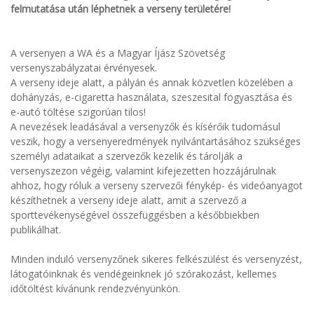
felmutatása után léphetnek a verseny területére!
A versenyen a WA és a Magyar Íjász Szövetség
versenyszabályzatai érvényesek.
A verseny ideje alatt, a pályán és annak közvetlen közelében a
dohányzás, e-cigaretta használata, szeszesital fogyasztása és
e-autó töltése szigorúan tilos!
A nevezések leadásával a versenyzők és kísérőik tudomásul
veszik, hogy a versenyeredmények nyilvántartásához szükséges
személyi adataikat a szervezők kezelik és tárolják a
versenyszezon végéig, valamint kifejezetten hozzájárulnak
ahhoz, hogy róluk a verseny szervezői fénykép- és videóanyagot
készíthetnek a verseny ideje alatt, amit a szervező a
sporttevékenységével összefüggésben a későbbiekben
publikálhat.
Minden induló versenyzőnek sikeres felkészülést és versenyzést,
látogatóinknak és vendégeinknek jó szórakozást, kellemes
időtöltést kívánunk rendezvényünkön.