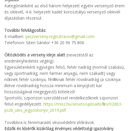
Kategóriánként az első három helyezett egyéni versenyző érem
és oklevél, 4-6. helyezett kadet korosztályú versenyző oklevél
díjazásban részesül.
További felvilágosítás:
E-mailben:
ijaszverseny.regisztracio@gmail.com
Telefonon: Siteri Sándor +36 20 96 75 806
Öltözködés a verseny ideje alatt
(nevezéstől az
eredményhirdetés végéig):
Egyesületenként egységes felső, fehér nadrág (normál szabású,
vagy sportnadrág, nem farmer anyagú, nem szakadt) vagy
nőknek fehér szoknya, férfiaknak fehér rövidnadrág (a szoknya
illetve rövidnadrág hossza minimum a kinyújtott kar
hosszúságával megegyező) kötelező!
Sportolói, szponzori szerződéssel rendelkezőknek szponzori
felső engedélyezett.
https://misz.hu/assets/uploads/files/02d63-
pszb_ules_jegyzokonyv_2019.pdf
Továbbra is fennmaradó vírusvédelmi előírások:
Edzők és kísérők kizárólag érvényes védettségi igazolvány