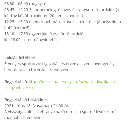
08:30 - 08:40 megnyitó
08:45 - 12:25
 3 sor bemelegítő 
lövés és rangsoroló fordulók (a
két táv között minimum 20 perc szünettel)
12:25 - 13:00
ebédszünet, párosítások kihirdetése (A helyszínen
büfé üzemel!)
13:10 - 17:35
egyéni kieső és döntő fordulók.
kb. 18:00 - eredményhirdetés.
Indulás feltételei:
Érvényes sportorvosi igazolás és érvényes versenyengedély
bemutatása a technikai ellenőrzésen.
Regisztráció:
https://misz.hu/versenysite/palya-ob-kvalifikacio-
cec-pontszerzo
Regisztráció határideje:
2021. július 18 .(vasárnap) 24:00 óra
A visszaigazoló linket tartalmazó e-mail a spam / levélszemét
mappába is érkezhet.