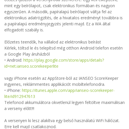
mint egy beírólapot, csak elektronikus formában és nagyon
egyszerűen. A második, papíralapú beírólapot váltja fel az
elektronikus adatrögzítés, de a hivatalos eredményt továbbra is
a papíralapú eredményjegyzés jelenti majd. Ez a WA által
elfogadott szabály is.
Előzetes teendők, ha vállalod az elektronikus beírást
Kérlek, töltsd le és telepítsd még otthon Android telefon esetén
a Google Play áruházból
• Android:
https://play.google.com/store/apps/details?
id=net.ianseo.scorekeeperlite
vagy iPhone esetén az AppStore-ból az IANSEO ScoreKeeper
ingyenes, reklámmentes applikációt mobiltelefonodra.
• iPhone:
https://itunes.apple.com/app/ianseo-scorekeeper-
lite/id912947613
Telefonod akkumulátora okvetlenül legyen feltöltve maximálisan
a verseny előtt!!!
A versenyen ki lesz alakítva egy belső használatú WiFi hálózat.
Erre kell majd csatlakoznod.