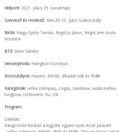
Időpont:
2021. július 25. (vasárnap)
Szervező és rendező:
MALÉV SC. Íjász Szakosztály
Bírók:
Nagy-Győry Tamás, Regőczi János, Regőcziné Goda
Krisztina
BTE:
Siteri Sándor
Versenyiroda:
Hidegkuti Dorottya
Korosztályok:
master, felnőtt, ifi, kadet nők és férfiak
Kategóriák:
reflex (olimpiai), csigás, barebow, vadászreflex,
longbow, történelmi, hu, crb
Program:
Délelőtt:
Rangsoroló forduló a legjobb egyéni nyolc közé jutásért
- reflex (olimpiai); felnőtt, ifi nők és férfiak: 70m-es távon 2x6x6