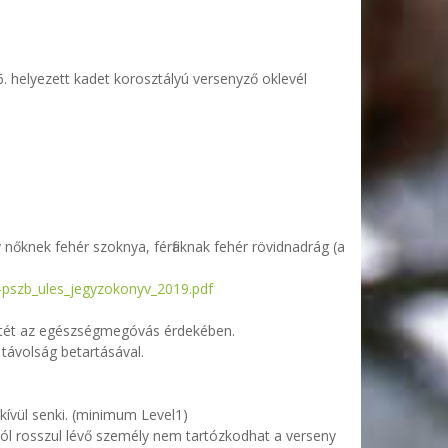
.
. helyezett kadet korosztályú versenyző oklevél
őknek fehér szoknya, férfiaknak fehér rövidnadrág (a
63-pszb_ules_jegyzokonyv_2019.pdf
netét az egészségmegóvás érdekében.
 távolság betartásával.
kívül senki. (minimum Level1)
ból rosszul lévő személy nem tartózkodhat a verseny