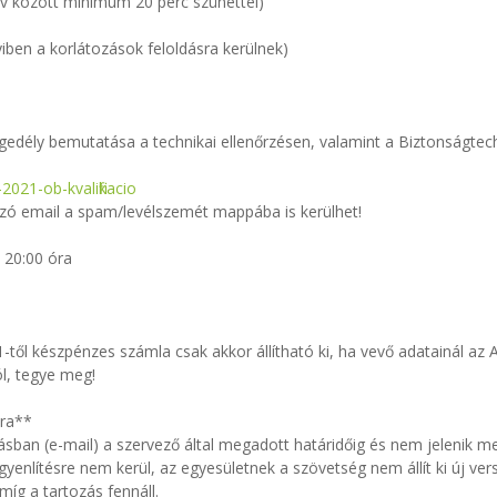
áv között minimum 20 perc szünettel)
iben a korlátozások feloldásra kerülnek)
edély bemutatása a technikai ellenőrzésen, valamint a Biztonságtechn
2021-ob-kvalifikacio
azó email a spam/levélszemét mappába is kerülhet!
 20:00 óra
-től készpénzes számla csak akkor állítható ki, ha vevő adatainál az
ól, tegye meg!
óra**
ásban (e-mail) a szervező által megadott határidőig és nem jelenik 
gyenlítésre nem kerül, az egyesületnek a szövetség nem állít ki új ver
íg a tartozás fennáll.