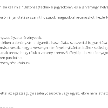
alá kell írnia: "Biztonságtechnikai jegyzőkönyv és a járványügyi hel
való iránymutatása szerint hozzatok magatokkal arcmaszkot, kézfertőt
nyszabályzatai érvényesek.
zelében a dohányzás, e-cigaretta használata, szeszesital fogyasztása é
omásul veszik, hogy a versenyeredmények nyilvántartásához szükséges 
ulnak ahhoz, hogy róluk a verseny szervezői fénykép- és videóanyagot
en publikálhat.
ersenyzést kívánunk.
ntettel az egészségügyi szabályozásokra vagy egyéb, előre nem láthat