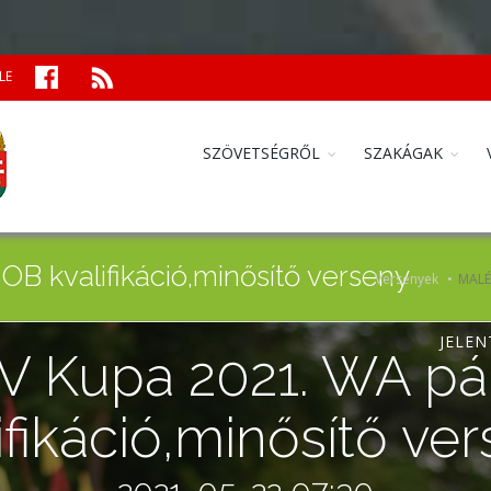
LE
SZÖVETSÉGRŐL
SZAKÁGAK
B kvalifikáció,minősítő verseny
Versenyek
MALÉV
JELEN
 Kupa 2021. WA pá
ifikáció,minősítő ve