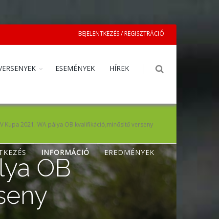
BEJELENTKEZÉS / REGISZTRÁCIÓ
VERSENYEK
ESEMÉNYEK
HÍREK
 Kupa 2021. WA pálya OB kvalifikáció,minősítő verseny
TKEZÉS
INFORMÁCIÓ
EREDMÉNYEK
lya OB
rseny