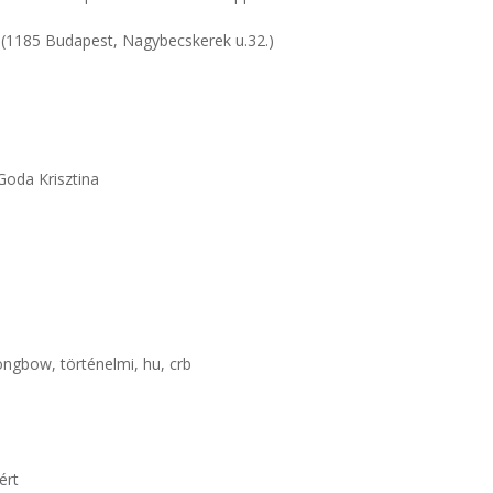
 (1185 Budapest, Nagybecskerek u.32.)
oda Krisztina
ongbow, történelmi, hu, crb
ért