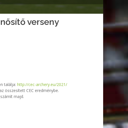
nősítő verseny
n találja:
http://cec-archery.eu/2021/
az összesített CEC eredménybe.
 számít majd.