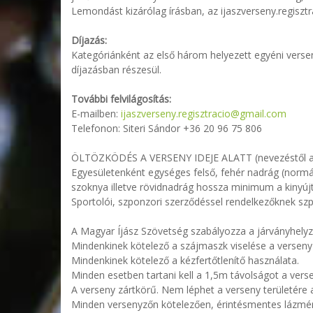
Lemondást kizárólag írásban, az ijaszverseny.regiszt
Díjazás:
Kategóriánként az első három helyezett egyéni verse
díjazásban részesül.
További felvilágosítás:
E-mailben:
ijaszverseny.regisztracio@gmail.com
Telefonon: Siteri Sándor +36 20 96 75 806
ÖLTÖZKÖDÉS A VERSENY IDEJE ALATT (nevezéstől az
Egyesületenként egységes felső, fehér nadrág (normá
szoknya illetve rövidnadrág hossza minimum a kinyúj
Sportolói, szponzori szerződéssel rendelkezőknek szp
A Magyar Íjász Szövetség szabályozza a járványhely
Mindenkinek kötelező a szájmaszk viselése a verseny te
Mindenkinek kötelező a kézfertőtlenítő használata.
Minden esetben tartani kell a 1,5m távolságot a vers
A verseny zártkörű. Nem léphet a verseny területére a
Minden versenyzőn kötelezően, érintésmentes lázméré