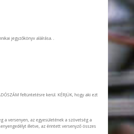
ikai jegyzőkönyv aláírása. .
 ADÓSZÁM feltüntetésre kerül. KÉRJÜK, hogy aki ezt
meg a versenyen, az egyesületének a szövetség a
senyengedélyt illetve, az érintett versenyző összes