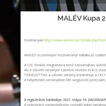
MALÉV Kupa 20
Eredmények
https://www.ianseo.net/Details.php?toI
IANSEO ScoreKeeper tesztverseny! Vállalkozó szellem
A CEC forduló megtartásra kerül Szlovéniában, különb
Aki a szlovén versenyre szeretne nevezni és ki is utazi
TERVEZETTEN: a szlovén verseny eredménye a CEC1 h
A helyettesítő versenyeken lőtt rangsoroló pontszám
A regisztráció határideje:
2021. május 16. (VASÁRNAP
A regisztrácó megerősítésére szolgáló linket tartalm