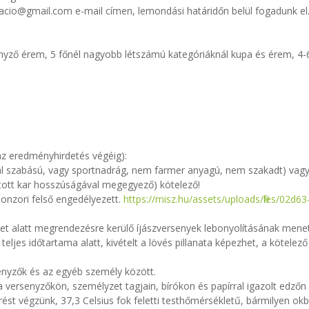
racio@gmail.com e-mail címen, lemondási határidőn belül fogadunk el
nyző érem, 5 főnél nagyobb létszámú kategóriáknál kupa és érem, 4-6
 eredményhirdetés végéig):
l szabású, vagy sportnadrág, nem farmer anyagú, nem szakadt) vagy n
tott kar hosszúságával megegyező) kötelező!
onzori felső engedélyezett.
https://misz.hu/assets/uploads/files/02d
zet alatt megrendezésre kerülő íjászversenyek lebonyolításának me
ljes időtartama alatt, kivételt a lövés pillanata képezhet, a kötelező
enyzők és az egyéb személy között.
 versenyzőkön, személyzet tagjain, bírókon és papírral igazolt edzőn 
st végzünk, 37,3 Celsius fok feletti testhőmérsékletű, bármilyen ok