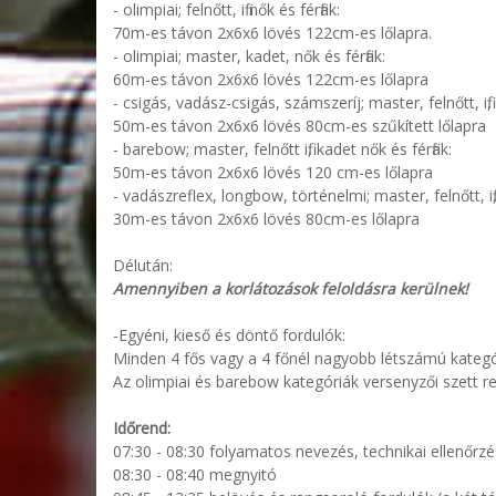
- olimpiai; felnőtt, ifi nők és férfiak:
70m-es távon 2x6x6 lövés 122cm-es lőlapra.
- olimpiai; master, kadet, nők és férfiak:
60m-es távon 2x6x6 lövés 122cm-es lőlapra
- csigás, vadász-csigás, számszeríj; master, felnőtt, ifi, 
50m-es távon 2x6x6 lövés 80cm-es szűkített lőlapra
- barebow; master, felnőtt ifi, kadet nők és férfiak:
50m-es távon 2x6x6 lövés 120 cm-es lőlapra
- vadászreflex, longbow, történelmi; master, felnőtt, ifi,
30m-es távon 2x6x6 lövés 80cm-es lőlapra
Délután:
Amennyiben a korlátozások feloldásra kerülnek!
-Egyéni, kieső és döntő fordulók:
Minden 4 fős vagy a 4 főnél nagyobb létszámú kategória
Az olimpiai és barebow kategóriák versenyzői szett r
Időrend:
07:30 - 08:30
folyamatos nevezés, technikai ellenőrzé
08:30 - 08:40
megnyitó