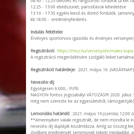
08:45 - 12:25
belövés és rangsoroló fordulók (a két t
12:25 - 13:00
ebédszünet, párosítások kihirdetése
13:10 - 17:35
egyéni kieső és döntő fordulók. (amenny
kb.18:00 -
eredményhirdetés.
Indulás feltételei:
Érvényes sportorvosi igazolás és érvényes versenyeng
Regisztráció:
https://misz.hu/versenysite/malev-kupa-
A regisztrácó megerősítésére szolgáló linket tartalm
Regisztráció határideje:
2021. május 16 .(VASÁRNAP)
Nevezési díj:
Egységesen 6.000,- Ft/fő
NAGYON fontos jogszabályi VÁTOZÁS!!!! 2020. július 1
még nem szerezte be az egyesületétől, támogatóját
Lemondási határidő:
2021. május 19.(szerda) 12:00 
**Amennyiben valaki regisztrált, de nem mondta le ír
nevezési díj dupláját kiszámlázza. Amíg az összeg kie
jövőbeni eredményét semmisnek tekinti mindaddig, am