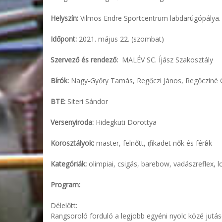
Helyszín:
Vilmos Endre Sportcentrum labdarúgópálya.
Időpont:
2021. május 22. (szombat)
Szervező és rendező:
MALÉV SC. Íjász Szakosztály
Bírók:
Nagy-Győry Tamás, Regőczi János, Regőcziné G
BTE:
Siteri Sándor
Versenyiroda:
Hidegkuti Dorottya
Korosztályok:
master, felnőtt, ifi, kadet nők és férfiak
Kategóriák:
olimpiai, csigás, barebow, vadászreflex, l
Program:
Délelőtt:
Rangsoroló forduló a legjobb egyéni nyolc közé jutás