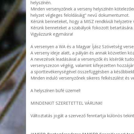
helyszínén.
Minden versenyzőnek a verseny helyszínén kötelezően 
helyzet végleges feloldásáig" nevű dokumentumot.
Kérünk benneteket, hogy a MISZ rendkívüli helyzetre 
Kérünk benneteket a szabályok fokozott betartására.
Vigyázzunk egymásra!
A versenyen a WA és a Magyar Íjász Szövetség verse
A verseny ideje alatt, a pályán és annak közvetlen kö
A nevezések leadásával a versenyzők és kísérőik tud
versenyszezon végéig, valamint kifejezetten hozzájár
a sporttevékenységével összefüggésben a későbbiekb
Minden induló versenyzőnek sikeres felkészülést és v
A helyszínen büfé üzemel!
MINDENKIT SZERETETTEL VÁRUNK!
Változtatás jogát a szervező fenntartja különös teki