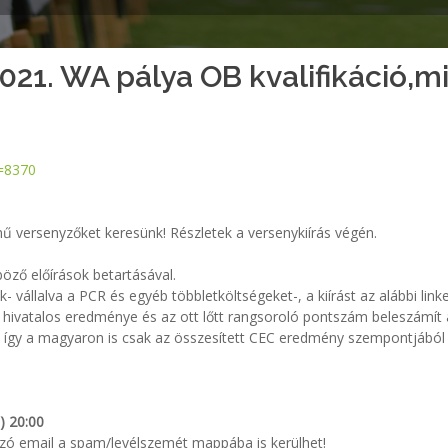
21. WA pálya OB kvalifikáció,mi
d=8370
ű versenyzőket keresünk! Részletek a versenykiírás végén.
öző előírások betartásával.
k- vállalva a PCR és egyéb többletköltségeket-, a kiírást az alábbi linke
ivatalos eredménye és az ott lőtt rangsoroló pontszám beleszámít 
, így a magyaron is csak az összesített CEC eredmény szempontjából
) 20:00
azó email a spam/levélszemét mappába is kerülhet!