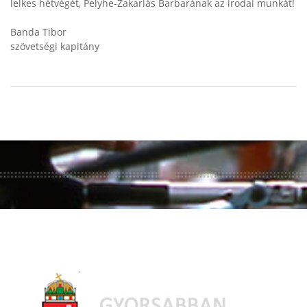
lelkes hétvégét, Pelyhe-Zakariás Barbarának az irodai munkát!
Banda Tibor
szövetségi kapitány