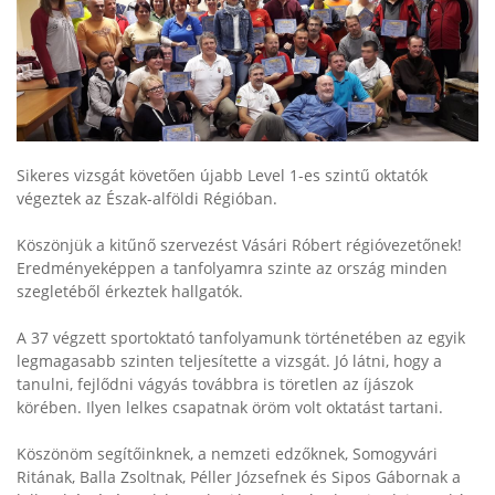
Sikeres vizsgát követően újabb Level 1-es szintű oktatók
végeztek az Észak-alföldi Régióban.
Köszönjük a kitűnő szervezést Vásári Róbert régióvezetőnek!
Eredményeképpen a tanfolyamra szinte az ország minden
szegletéből érkeztek hallgatók.
A 37 végzett sportoktató tanfolyamunk történetében az egyik
legmagasabb szinten teljesítette a vizsgát. Jó látni, hogy a
tanulni, fejlődni vágyás továbbra is töretlen az íjászok
körében. Ilyen lelkes csapatnak öröm volt oktatást tartani.
Köszönöm segítőinknek, a nemzeti edzőknek, Somogyvári
Ritának, Balla Zsoltnak, Péller Józsefnek és Sipos Gábornak a