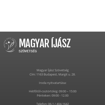
Magyar Íjász Szövetség
Cím: 1163 Budapest, Margit u. 28.
Iroda nyitvatartása:
Hétfőtől-csütörtökig: 09:00 – 15:00
Pénteken: 09:00 - 12.00
Telefon: 06-1 / 404-1642