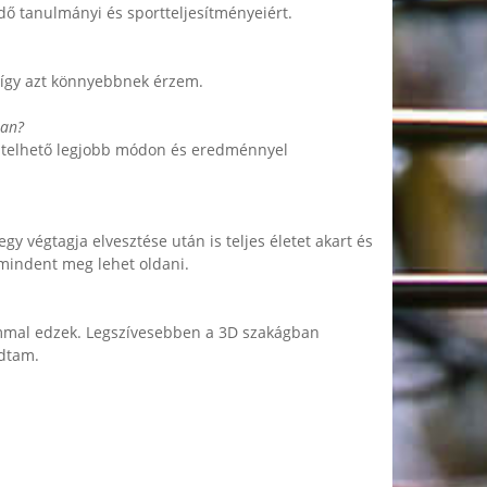
dő tanulmányi és sportteljesítményeiért.
 így azt könnyebbnek érzem.
ban?
m telhető legjobb módon és eredménnyel
y végtagja elvesztése után is teljes életet akart és
mindent meg lehet oldani.
ommal edzek. Legszívesebben a 3D szakágban
ódtam.