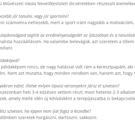
ú Művészeti Iskola Nevelőtestületi dicséretében részesült kiemelke
ezebb jól tanulni, vagy jól sportolni?
ulni számomra nehezebb, mert a sport iránt nagyobb a motivációm,
ulajdonságaid segítik az eredményességedet az íjászatban és a tanulás
alista hozzáállásom. Ha valamibe belevágok, azt szeretem a tőle
sítani.
éldaképed?
 példaképem nincs, de nagy hatással volt rám a keresztpapám, aki eg
élni. Nem azt mutatta, hogy minden rendben van, hanem azt, hogy 
yakran edzel, illetve milyen típusú versenyekre jársz el szívesen?
szezonban heti 3-4 edzésen vettem részt, most hetente 2-3 alkal
zek, amely mellé idén új kihívásként a terepíjászatba is bekapcsol
álsz szívesen, ha éppen nem íjat fogsz a kezedbe?
dőmben szeretek horgászni, dartsozni, sakkozni.