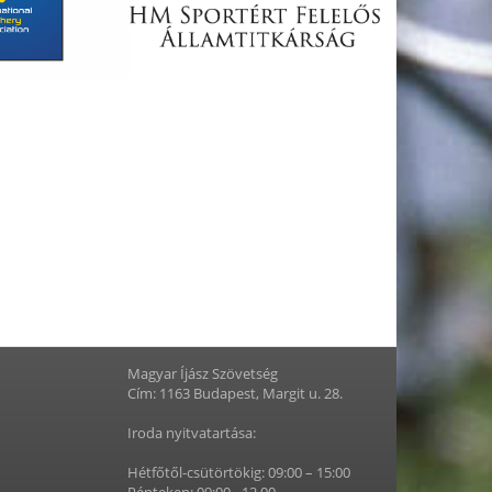
Magyar Íjász Szövetség
Cím: 1163 Budapest, Margit u. 28.
Iroda nyitvatartása:
Hétfőtől-csütörtökig: 09:00 – 15:00
Pénteken: 09:00 - 12.00