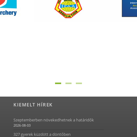
KIEMELT HÍREK
Szeptemberben növekedhetnek a határidők
2026-08-03
327 gyerek küzdött a döntőben