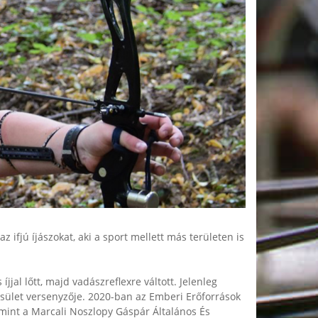
ifjú íjászokat, aki a sport mellett más területen is
jjal lőtt, majd vadászreflexre váltott. Jelenleg
ület versenyzője. 2020-ban az Emberi Erőforrások
amint a Marcali Noszlopy Gáspár Általános És