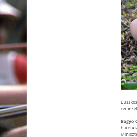
Büszkesé
remekel
Bogyó 
barebow
Miniszt