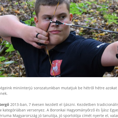
geink miniinterjú sorozatunkban mutatjuk be hétről hétre azokat az 
nek.
Gergő
2013-ban, 7 évesen kezdett el íjászni. Kezdetben tradicionális í
 kategóriában versenyez. A Boronkai Hagyományőrző és Íjász Egyes
ériuma Magyarország jó tanulója, jó sportolója címét nyerte el, val