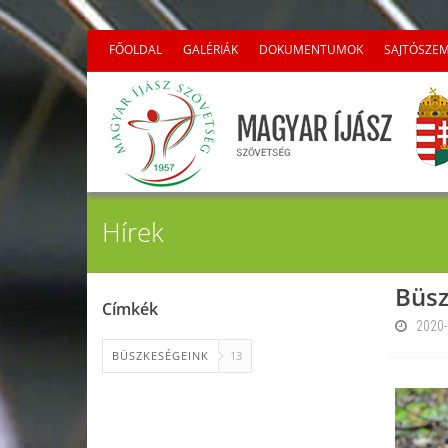
FŐOLDAL
GALÉRIÁK
DOKUMENTUMOK
SAJTÓSZE
Hírek
Büsz
Címkék
2020-
BÜSZKESÉGEINK
13