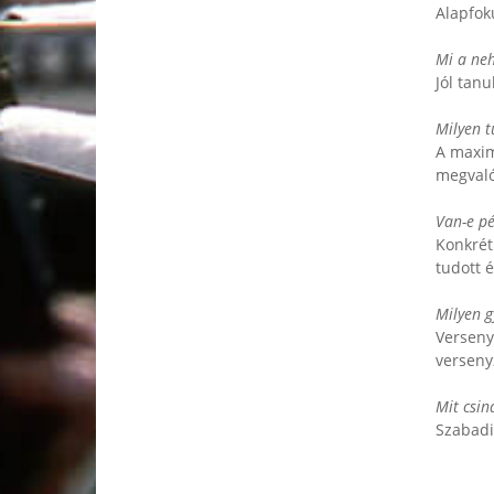
Alapfok
Mi a neh
Jól tan
Milyen t
A maxim
megvaló
Van-e p
Konkrét
tudott 
Milyen g
Verseny
verseny
Mit csin
Szabadi