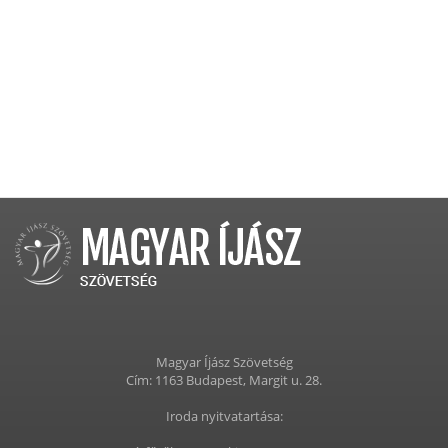
Magyar Íjász Szövetség
Cím: 1163 Budapest, Margit u. 28.
Iroda nyitvatartása: