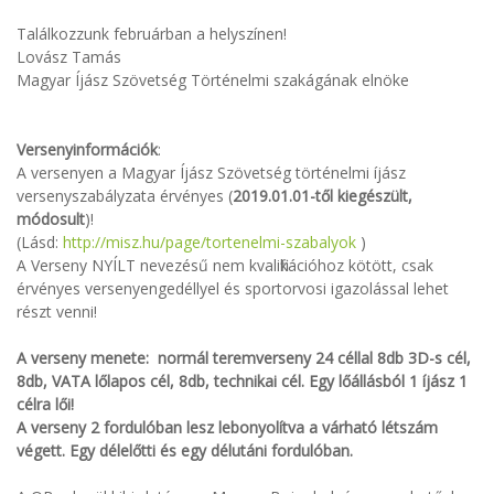
Találkozzunk februárban a helyszínen!
Lovász Tamás
Magyar Íjász Szövetség Történelmi szakágának elnöke
Versenyinformációk
:
A versenyen a Magyar Íjász Szövetség történelmi íjász
versenyszabályzata érvényes (
2019.01.01-től kiegészült,
módosult
)!
(Lásd:
http://misz.hu/page/tortenelmi-szabalyok
)
A Verseny NYÍLT nevezésű nem kvalifikációhoz kötött, csak
érvényes versenyengedéllyel és sportorvosi igazolással lehet
részt venni!
A verseny menete: normál teremverseny 24 céllal 8db 3D-s cél,
8db, VATA lőlapos cél, 8db, technikai cél. Egy lőállásból 1 íjász 1
célra lői!
A verseny 2 fordulóban lesz lebonyolítva a várható létszám
végett. Egy délelőtti és egy délutáni fordulóban.