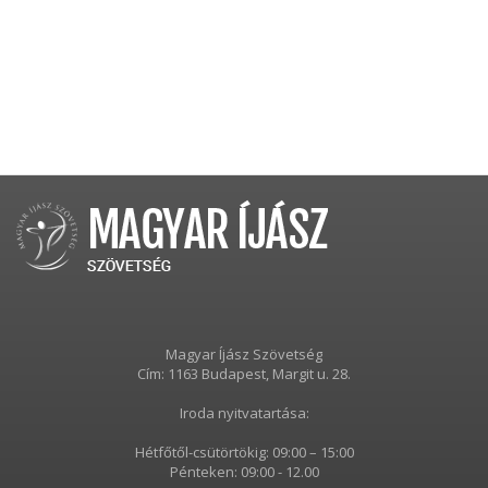
Magyar Íjász Szövetség
Cím: 1163 Budapest, Margit u. 28.
Iroda nyitvatartása:
Hétfőtől-csütörtökig: 09:00 – 15:00
Pénteken: 09:00 - 12.00