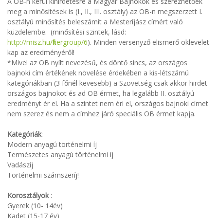
A OB-n kerül kihirdetésre a Magyar Bajnokok és szerezhetőek
meg a minősítések is (I., II., III. osztály) az OB-n megszerzett I.
osztályú minősítés beleszámít a Mesteríjász címért való
küzdelembe. (minősítési szintek, lásd:
http://misz.hu/filtergroup/6
). Minden versenyző elismerő oklevelet
kap az eredményéről!
*Mivel az OB nyílt nevezésű, és döntő sincs, az országos
bajnoki cím értékének növelése érdekében a kis-létszámú
kategóriákban (3 főnél kevesebb) a Szövetség csak akkor hirdet
országos bajnokot és ad OB érmet, ha legalább II. osztályú
eredményt ér el. Ha a szintet nem éri el, országos bajnoki címet
nem szerez és nem a címhez járó speciális OB érmet kapja.
Kategóriák
:
Modern anyagú történelmi íj
Természetes anyagú történelmi íj
Vadászíj
Történelmi számszeríj!
Korosztályok
:
Gyerek (10- 14év)
Kadet (15-17 év)