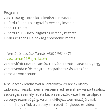
Program
:
7:30-12:00-ig Technikai ellenőrzés, nevezés
1. forduló 9:00-tól eligazítás verseny kezdete
ebéd 11-13 óra!
2. forduló 13:00-tól eligazítás verseny kezdete
17:00 Országos Bajnokság eredményhirdetés
Információ: Lovász Tamás +3620/9314471,
lovasztamas91@gmail.com
Versenybíró: Lovász Tamás, Horváth Tamás, Barasits György
Versenyiroda infó: irányított csapatbeosztás kategória,
korosztályok szerint!
A nevezések leadásával a versenyzők és annak kísérői
tudomásul veszik, hogy a versenyeredmények nyilvántartásához
szükséges személyi adataikat a szervezők kezelik és tárolják a
versenyszezon végéig, valamint kifejezetten hozzájárulnak
ahhoz, hogy róluk a verseny szervezői fényképet és videó