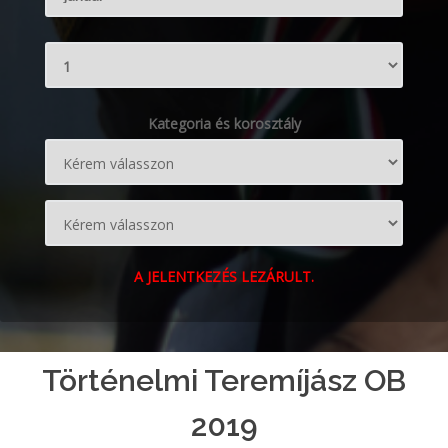
Kategoria és korosztály
A JELENTKEZÉS LEZÁRULT.
Történelmi Teremíjász OB
2019