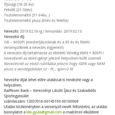
Ifjúsági (18-20 év)
Felnőtt (21-50év)
Tiszteletreméltó (51-64év, )
Tiszteletreméltó plusz (65év és felette)
Nevezés
: 2019.02.10-ig / lemondás: 2019.02.13.
Nevezési díj:
OB – 6000Ft (mesteríjászoknak és a 65 év és feletti
versenyzőknek a nevezés ingyenes!)
A nevezési díj tartalmazza az ebédet! Vendég ebéd + 800Ft !
nevezésnél az ebéd igényt jelezni! Helyszínen büfé üzemel!
Nevezésnél az ebéd rublikába jelezni hogy IGEN vagy NEM
plusz a vendégebédet is! - PL.: Igen+2 fő
Nevezési díjat lehet előre utalással is rendezni! vagy a
helyszínen.
Raiffesen Bank – Kerecsényi László Íjász és Szabadidős
Sportegyesület
számlaszám: 12057016-00145193-00100008
Utalási közleményben a versenyző nevét feltüntetni, az utalási
bizonylatot a
klie.gyula@gmail.com
e-mailcímre elküldeni!