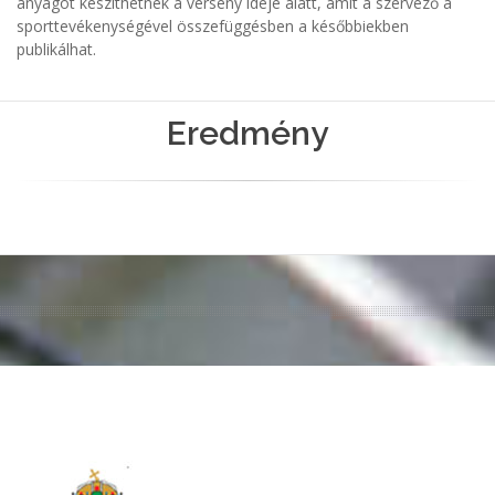
anyagot készíthetnek a verseny ideje alatt, amit a szervező a
sporttevékenységével összefüggésben a későbbiekben
publikálhat.
Eredmény