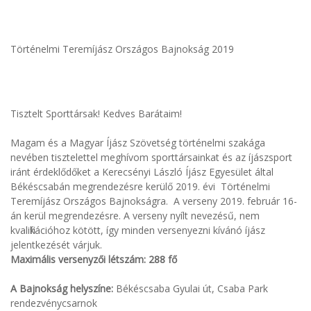
Történelmi Teremíjász Országos Bajnokság 2019
Tisztelt Sporttársak! Kedves Barátaim!
Magam és a Magyar Íjász Szövetség történelmi szakága
nevében tisztelettel meghívom sporttársainkat és az íjászsport
iránt érdeklődőket a Kerecsényi László Íjász Egyesület által
Békéscsabán megrendezésre kerülő 2019. évi Történelmi
Teremíjász Országos Bajnokságra. A verseny 2019. február 16-
án kerül megrendezésre. A verseny nyílt nevezésű, nem
kvalifikációhoz kötött, így minden versenyezni kívánó íjász
jelentkezését várjuk.
Maximális versenyzői létszám: 288 fő
A Bajnokság helyszíne:
Békéscsaba Gyulai út, Csaba Park
rendezvénycsarnok