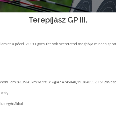
Terepíjász GP III.
amint a péceli 2119 Egyesület sok szeretettel meghívja minden sporttá
trianoni+eml%C3%A9km%C5%B1/@47.4745848,19.3648997,1512m/dat
ztály
 kategóriákkal