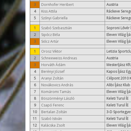
3
Dornhofer Heribert
Austria
4
Kiss Attila
Ráckeve Serege
5
Szőnyi Gabriella
Ráckeve Serege
1
Szabó Szebasztián
Soproni Lővér 
2
Sipőcz Béla
Eleven Világ Íj
3
Siőcz Artúr
Eleven Világ Íj
1
Orosz Viktor
Letizia Sportcl
2
Schneeweiss Andreas
Austria
3
Horváth Ádám
Mesteríjász Kft
4
Berényi József
Kapos Íjász Eg
5
Aranyi Zoltán
Célpont 2010 K
6
Novákovics András
Alibi Íjász Klu
7
Komáromi Tamás
Eleven Világ Íj
8
Böszörményi László
Keleti Turul ÍE
9
Csapó Ferenc
Keleti Turul ÍE
10
Bertalan Zoltán
3-D Sportegyes
11
Szabó István
Keleti Turul ÍE
12
Kalácska Zsolt
Eleven Világ Íj