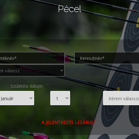
Pécel
Születési dátum
A JELENTKEZÉS LEZÁRULT.