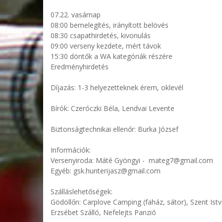
07.22. vasárnap
08:00 bemelegítés, irányított belövés
08:30 csapathirdetés, kivonulás
09:00 verseny kezdete, mért távok
15:30 döntők a WA kategóriák részére
Eredményhirdetés
Díjazás: 1-3 helyezetteknek érem, oklevél
Bírók: Czeróczki Béla, Lendvai Levente
Biztonságtechnikai ellenőr: Burka József
Információk:
Versenyiroda: Máté Gyöngyi - mateg7@gmail.com
Egyéb: gsk.hunterijasz@gmail.com
Szálláslehetőségek:
Gödöllőn: Carplove Camping (faház, sátor), Szent I
Erzsébet Szálló, Nefelejts Panzió