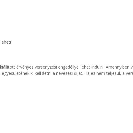
lehet!
kiállított érvényes versenyzési engedéllyel lehet indulni. Amennyiben
yesületének ki kell fizetni a nevezési díját. Ha ez nem teljesül, a ve
.