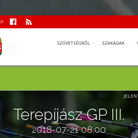
LE
SZÖVETSÉGRŐL
SZAKÁGAK
JELEN
Terepíjász GP III.
2018-07-21 08:00