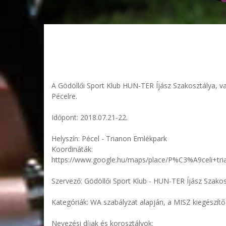
A Gödöllői Sport Klub HUN-TER Íjász Szakosztálya, val
Pécelre.
Időpont: 2018.07.21-22.
Helyszín: Pécel - Trianon Emlékpark
Koordináták:
https://www.google.hu/maps/place/P%C3%A9celi+
Szervező: Gödöllői Sport Klub - HUN-TER Íjász Szakos
Kategóriák: WA szabályzat alapján, a MISZ kiegészítő
Nevezési díjak és korosztályok: