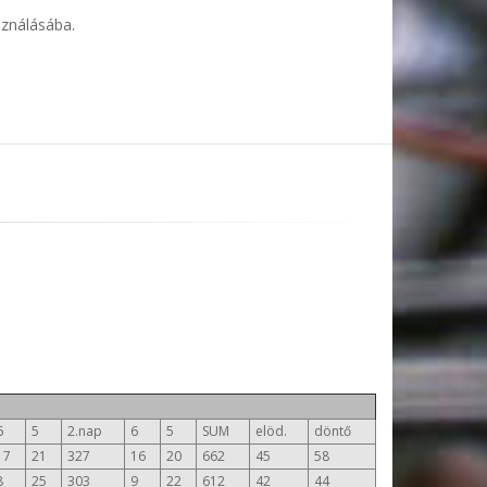
sználásába.
6
5
2.nap
6
5
SUM
elöd.
döntő
17
21
327
16
20
662
45
58
8
25
303
9
22
612
42
44