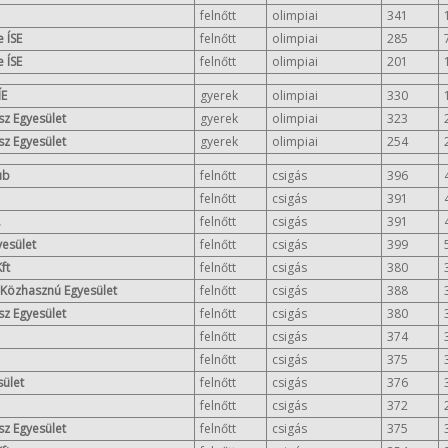
felnőtt
olimpiai
341
 ÍSE
felnőtt
olimpiai
285
 ÍSE
felnőtt
olimpiai
201
ÍE
gyerek
olimpiai
330
ász Egyesület
gyerek
olimpiai
323
ász Egyesület
gyerek
olimpiai
254
ub
felnőtt
csigás
396
felnőtt
csigás
391
.
felnőtt
csigás
391
yesület
felnőtt
csigás
399
ft
felnőtt
csigás
380
b Közhasznú Egyesület
felnőtt
csigás
388
ász Egyesület
felnőtt
csigás
380
felnőtt
csigás
374
felnőtt
csigás
375
ület
felnőtt
csigás
376
felnőtt
csigás
372
ász Egyesület
felnőtt
csigás
375