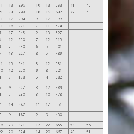
11
18
296
10
18
598
41
45
21
24
298
10
16
642
39
45
11
17
294
8
17
588
11
16
271
7
11
574
6
17
245
2
13
527
8
12
250
7
12
515
9
7
230
6
5
501
5
13
227
8
5
489
11
15
241
3
12
531
10
12
250
9
8
521
4
7
178
5
4
382
6
9
227
3
12
489
4
7
230
3
10
478
7
14
282
11
17
551
7
9
187
2
9
430
16
29
321
12
22
655
53
56
22
20
324
14
20
667
49
51