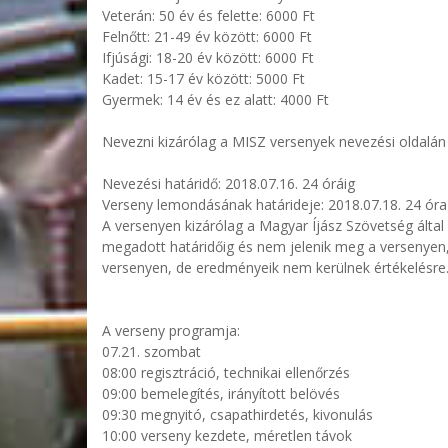
Veterán: 50 év és felette: 6000 Ft
Felnőtt: 21-49 év között: 6000 Ft
Ifjúsági: 18-20 év között: 6000 Ft
Kadet: 15-17 év között: 5000 Ft
Gyermek: 14 év és ez alatt: 4000 Ft
Nevezni kizárólag a MISZ versenyek nevezési oldalán 
Nevezési határidő: 2018.07.16. 24 óráig
Verseny lemondásának határideje: 2018.07.18. 24 óra
A versenyen kizárólag a Magyar Íjász Szövetség által 
megadott határidőig és nem jelenik meg a versenyen, eg
versenyen, de eredményeik nem kerülnek értékelésre
A verseny programja:
07.21. szombat
08:00 regisztráció, technikai ellenőrzés
09:00 bemelegítés, irányított belövés
09:30 megnyitó, csapathirdetés, kivonulás
10:00 verseny kezdete, méretlen távok