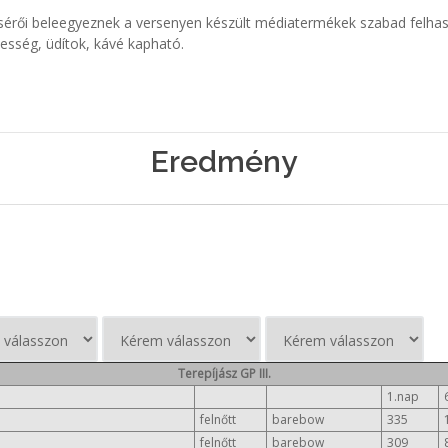
kísérői beleegyeznek a versenyen készült médiatermékek szabad felha
desség, üdítok, kávé kapható.
Eredmény
Terepíjász GP III.
1.nap
felnőtt
barebow
335
felnőtt
barebow
309