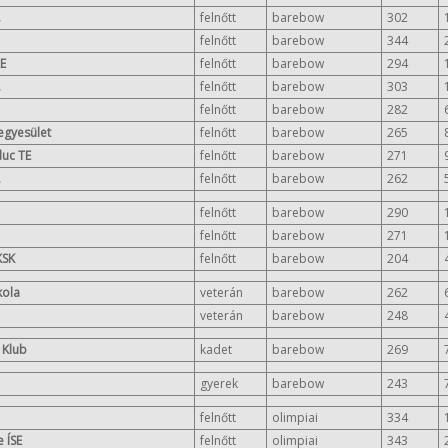
.
felnőtt
barebow
302
felnőtt
barebow
344
LE
felnőtt
barebow
294
.
felnőtt
barebow
303
felnőtt
barebow
282
egyesület
felnőtt
barebow
265
duc TE
felnőtt
barebow
271
.
felnőtt
barebow
262
felnőtt
barebow
290
felnőtt
barebow
271
KSK
felnőtt
barebow
204
kola
veterán
barebow
262
veterán
barebow
248
 Klub
kadet
barebow
269
gyerek
barebow
243
felnőtt
olimpiai
334
 ÍSE
felnőtt
olimpiai
343