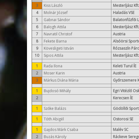
3
Kiss László
Mesteríjász Kft
4
Molnár József
Haladás VSE
5
Gabnai Sándor
Balatonfűzfői 
6
Balogh Attila
Mesteríjász Kft
7
Navratil Christof
Austria
8
Fekete Barna
Alsóörsi Sport
9
Kövesligeti István
Rózsaszín Pár
10
Sipos Attila
Mesteríjász Kft
1
Rada Ilona
Keleti Turul ÍE
2
Moser Karin
Austria
3
Márkus Diána Mária
Győrszemere 
1
Bujdosó Mihály
Egri Vitézlő Os
2
Kerecsen ÍE
1
Szőke Balázs
Gödöllői Sport
1
Tóth Abigél
Ostorosi SE
1
Gajdos Márk Csaba
Malév SC
2
Buzás Károly
Ráckeve Serege