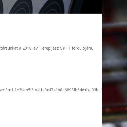
rsunkat a 2018. évi Terepíjász GP III. fordulójára,
a=!3m1!1e3!4m5!3m4!1s0x4741b8a6893fb64d:0xa03ba1d30b6ecb40!