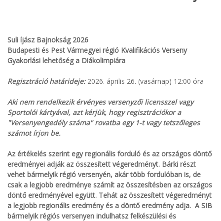
Suli íjász Bajnokság 2026
Budapesti és Pest Vármegyei régió
Kvalifikációs Verseny
Gyakorlási lehetőség a Diákolimpiára
Regisztráció határideje:
2026. április 26. (vasárnap) 12:00 óra
Aki nem rendelkezik érvényes versenyzői licensszel vagy
Sportolói kártyával, azt kérjük, hogy regisztrációkor a
"Versenyengedély száma" rovatba egy 1-t vagy tetszőleges
számot írjon be.
Az értékelés szerint egy regionális forduló és az országos döntő
eredményei adják az összesített végeredményt. Bárki részt
vehet bármelyik régió versenyén, akár több fordulóban is, de
csak a legjobb eredménye számít az összesítésben az országos
döntő eredményével együtt. Tehát az összesített végeredményt
a legjobb regionális eredmény és a döntő eredmény adja. A SIB
bármelyik régiós versenyen indulhatsz felkészülési és