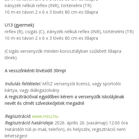
irányzék nélküli reflex (INR), történelmi (TR)
10 m-es távon 2 x 6 x 3 lövés 80 cm-es lőlapra
U13 (gyermek)
reflex (R), csigás (C), irányzék nélküli reflex (INR), történelmi (TR)
10 m-es távon 2 x 6 x 3 lövés 80 cm-es lőlapra
(Csigás versenyzők minden korosztályban szűkített lőlapra
lőnek)
A vesszőnkénti lövésidő 30mp!
Indulás feltételei:
MÍSZ versenyzői licensz, vagy sportolói
kártya, vagy diákigazolvány
A regisztrációval egyidőben kérem a versenyzők iskolájának
nevét és címét szíveskedjetek megadni!
Regisztráció
:
www.misz.hu
Regisztráció határideje
:
2026. április 26. (vasárnap) 12:00 óra
Határidőn túli (e-mail, telefon), és helyszíni, regisztráció nem
lehetséges!