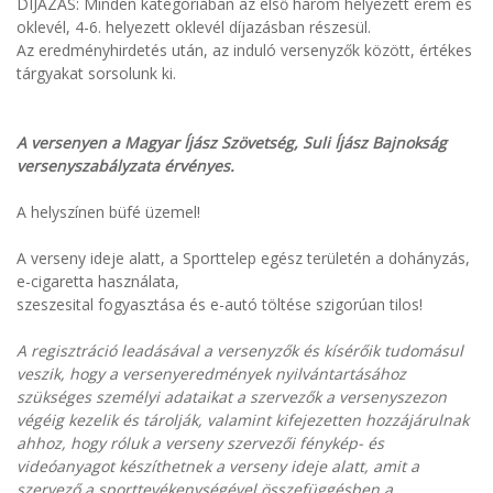
DÍJAZÁS: Minden kategóriában az első három helyezett érem és
oklevél, 4-6. helyezett oklevél díjazásban részesül.
Az eredményhirdetés után, az induló versenyzők között, értékes
tárgyakat sorsolunk ki.
A versenyen a Magyar Íjász Szövetség, Suli Íjász Bajnokság
versenyszabályzata érvényes.
A helyszínen büfé üzemel!
A verseny ideje alatt, a Sporttelep egész területén a dohányzás,
e-cigaretta használata,
szeszesital fogyasztása és e-autó töltése szigorúan tilos!
A regisztráció leadásával a versenyzők és kísérőik tudomásul
veszik, hogy a versenyeredmények nyilvántartásához
szükséges személyi adataikat a szervezők a versenyszezon
végéig kezelik és tárolják, valamint kifejezetten hozzájárulnak
ahhoz, hogy róluk a verseny szervezői fénykép- és
videóanyagot készíthetnek a verseny ideje alatt, amit a
szervező a sporttevékenységével összefüggésben a