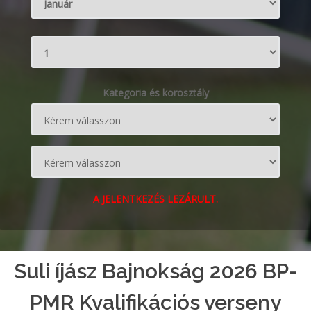
Kategoria és korosztály
A JELENTKEZÉS LEZÁRULT.
Suli íjász Bajnokság 2026 BP-
PMR Kvalifikációs verseny