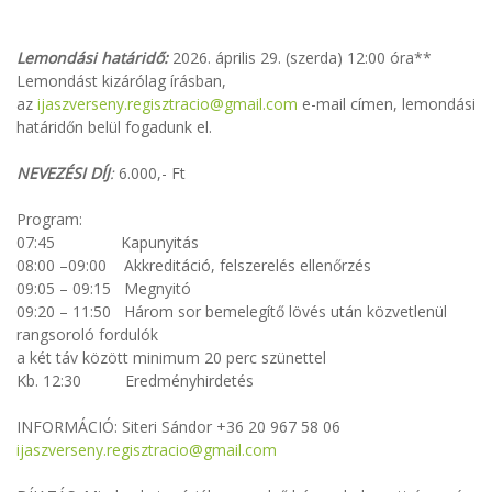
Lemondási határidő:
2026. április 29. (szerda) 12:00 óra**
Lemondást kizárólag írásban,
az
ijaszverseny.regisztracio@gmail.com
e-mail címen, lemondási
határidőn belül fogadunk el.
NEVEZÉSI DÍJ
:
6.000,- Ft
Program:
07:45 Kapunyitás
08:00 –09:00 Akkreditáció, felszerelés ellenőrzés
09:05 – 09:15 Megnyitó
09:20 – 11:50 Három sor bemelegítő lövés után közvetlenül
rangsoroló fordulók
a két táv között minimum 20 perc szünettel
Kb. 12:30 Eredményhirdetés
INFORMÁCIÓ: Siteri Sándor +36 20 967 58 06
ijaszverseny.regisztracio@gmail.com