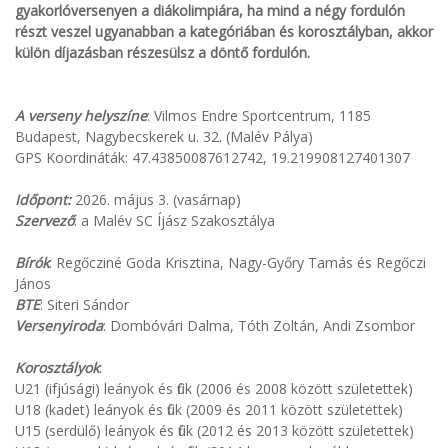
gyakorlóversenyen a diákolimpiára, ha mind a négy fordulón
részt veszel ugyanabban a kategóriában és korosztályban, akkor
külön díjazásban részesülsz a döntő fordulón.
A verseny helyszíne
: Vilmos Endre Sportcentrum, 1185
Budapest, Nagybecskerek u. 32. (Malév Pálya)
GPS Koordináták: 47.43850087612742, 19.219908127401307
Időpont:
2026. május 3. (vasárnap)
Szervező
: a Malév SC Íjász Szakosztálya
Bírók
: Regőcziné Goda Krisztina, Nagy-Győry Tamás és Regőczi
János
BTE
: Siteri Sándor
Versenyiroda
: Dombóvári Dalma, Tóth Zoltán, Andi Zsombor
Korosztályok
:
U21 (ifjúsági) leányok és fiúk (2006 és 2008 között születettek)
U18 (kadet) leányok és fiúk (2009 és 2011 között születettek)
U15 (serdülő) leányok és fiúk (2012 és 2013 között születettek)