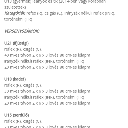
U13 (gyermek) leányok és fiúk (2014-ben vagy korábban
születettek)
Kategóriák
: refex (R), csigás (C), irányzék nélküli reflex (INR),
történelmi (TR)
VERSENYSZÁMOK:
U21 (ifjúsági)
reflex (R), csigás (C).
40 m-es távon 2 x 6 x 3 lövés 80 cm-es lőlapra
irányzék nélküli reflex (INR), történelmi (TR)
20 m-es távon 2 x 6 x 3 lövés 80 cm-es lőlapra
U18 (kadet)
reflex (R), csigás (C).
30 m-es távon 2 x 6 x 3 lövés 80 cm-es lőlapra
irányzék nélküli reflex (INR), történelmi (TR)
20 m-es távon 2 x 6 x 3 lövés 80 cm-es lőlapra
U15 (serdülő)
reflex (R), csigás (C).
20 m-es távon 2 x 6 x 3 lövés 80 cm-es lőlapra