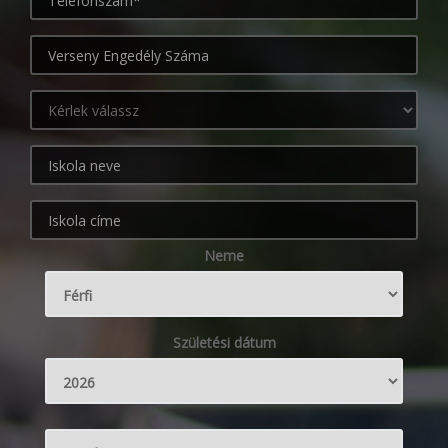
Neme
Születési dátum