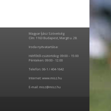
Magyar Íjász Szövetség
Cím: 1163 Budapest, Margit u. 28.
Iroda nyitvatartása:
Hétfőtől-csütörtökig: 09:00 – 15:00
Pénteken: 09:00 - 12.00
Telefon: 06-1 / 404-1642
Internet: www.misz.hu
E-mail: misz@misz.hu