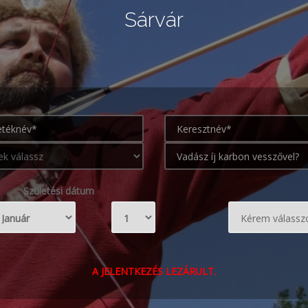
Sárvár
Születési dátum
A JELENTKEZÉS LEZÁRULT.