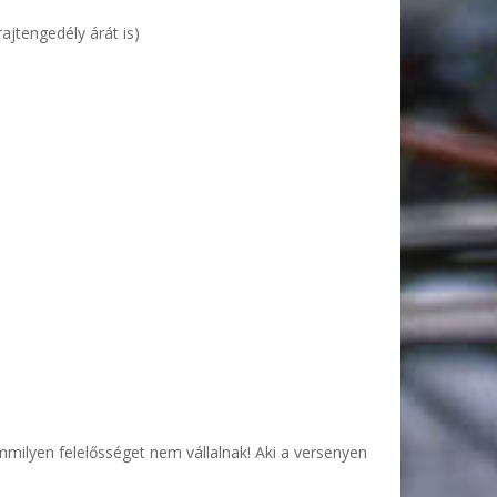
ajtengedély árát is)
k megfelelően történik.
emmilyen felelősséget nem vállalnak! Aki a versenyen