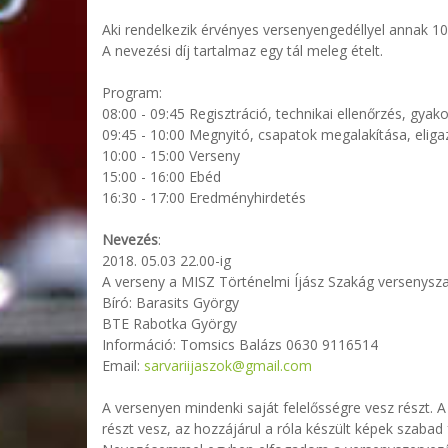
Aki rendelkezik érvényes versenyengedéllyel annak 100
A nevezési díj tartalmaz egy tál meleg ételt.
Program:
08:00 - 09:45 Regisztráció, technikai ellenőrzés, gyako
09:45 - 10:00 Megnyitó, csapatok megalakítása, eliga
10:00 - 15:00 Verseny
15:00 - 16:00 Ebéd
16:30 - 17:00 Eredményhirdetés
Nevezés
:
2018. 05.03 22.00-ig
A verseny a MISZ Történelm
Bíró: Barasits György
BTE Rabotka György
Információ: Tomsics Balázs 0630 9116514
Email:
sarvariijaszok@gmail.com
A versenyen mindenki saját felelősségre vesz részt. A
részt vesz, az hozzájárul a róla készült képek sza