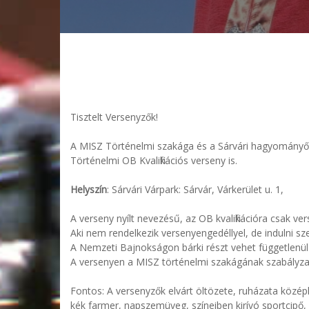
Tisztelt Versenyzők!
A MISZ Történelmi szakága és a Sárvári hagyományőrz
Történelmi OB Kvalifikációs verseny is.
Helyszín
: Sárvári Várpark: Sárvár, Várkerület u. 1,
A verseny nyílt nevezésű, az OB kvalifikációra csak ve
Aki nem rendelkezik versenyengedéllyel, de indulni s
A Nemzeti Bajnokságon bárki részt vehet függetlenül a 
A versenyen a MISZ történelmi szakágának szabályza
Fontos: A versenyzők elvárt öltözete, ruházata közép
kék farmer, napszemüveg, színeiben kirívó sportcipő, fe