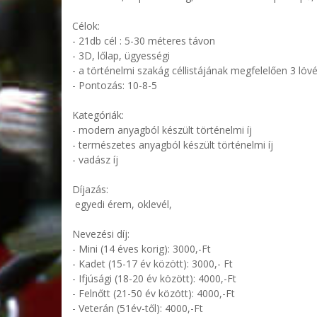
Célok:
- 21db cél : 5-30 méteres távon
- 3D, lőlap, ügyességi
- a történelmi szakág céllistájának megfelelően 3 lövé
- Pontozás: 10-8-5
Kategóriák:
- modern anyagból készült történelmi íj
- természetes anyagból készült történelmi íj
- vadász íj
Díjazás:
egyedi érem, oklevél,
Nevezési díj:
- Mini (14 éves korig): 3000,-Ft
- Kadet (15-17 év között): 3000,- Ft
- Ifjúsági (18-20 év között): 4000,-Ft
- Felnőtt (21-50 év között): 4000,-Ft
- Veterán (51év-től): 4000,-Ft