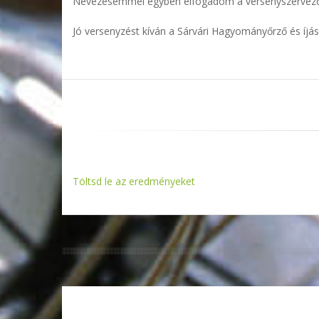
Nevezésemmel egyben elfogadom a
Jó versenyzést kíván a Sárvári Hagyományőrző és íjás
Töltsd le az eredményeket