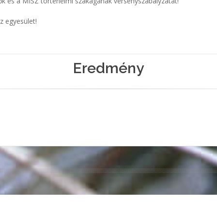
 versenyszervezők és a MISZ történelmi s
z egyesület!
Eredmény