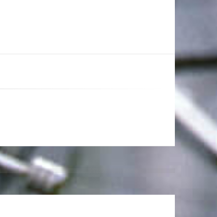
zakágának versenyszabályzatát!