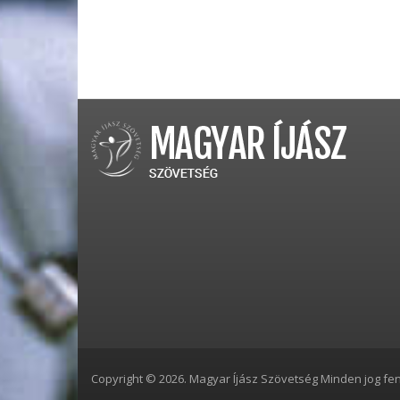
Copyright © 2026. Magyar Íjász Szövetség Minden jog fen