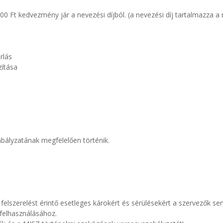
0 Ft kedvezmény jár a nevezési díjból. (a nevezési díj tartalmazza a r
rlás
zítása
i Íjász Szakág versenyszabályzatána
 felszerelést érintő esetleges károkért és sérülésekért a szervezők s
bad felhasználásához.