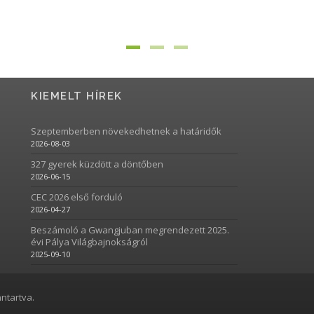
KIEMELT HÍREK
Szeptemberben növekedhetnek a határidők
2026-08-03
327 gyerek küzdött a döntőben
2026-06-15
CEC 2026 első forduló
2026-04-27
Beszámoló a Gwangjuban megrendezett 2025.
évi Pálya Világbajnokságról
2025-09-10
ntartva.