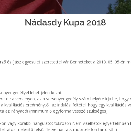
Nádasdy Kupa 2018
ő és íjász egyesület szeretettel vár Benneteket a 2018. 05. 05-én m
rsenyengedéllyel lehet jelentkezni.
zeretne a versenyen, az a versenyengedély szám helyére írja be, hogy 
kvalifikációs eredménytől, az indulási feltétel, hogy egy kvalifikációs 
ta az irányadó! (minimum 6 egyforma vessző szükséges)!
kori vagy korábbi hangulatot tükrözőn Nem viselhetők egyértelműen l
liratos melegítő felső, illetve nadrág, mobiltelefon tartó stb.)