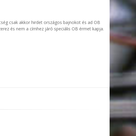
tség csak akkor hirdet országos bajnokot és ad OB
szerez és nem a címhez járó speciális OB érmet kapja.