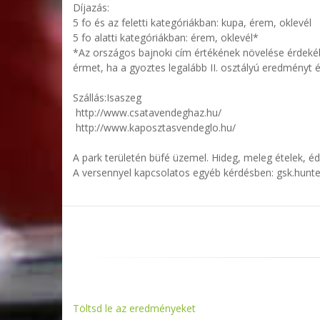
Díjazás:
5 fo és az feletti kategóriákban: kupa, érem, oklevél
5 fo alatti kategóriákban: érem, oklevél*
*Az országos bajnoki cím értékének növelése érdeké
érmet, ha a gyoztes legalább II. osztályú eredményt 
Szállás:Isaszeg
http://www.csatavendeghaz.hu/
http://www.kaposztasvendeglo.hu/
A park területén büfé üzemel. Hideg, meleg ételek, é
A versennyel kapcsolatos egyéb kérdésben: gsk.hunt
Töltsd le az eredményeket