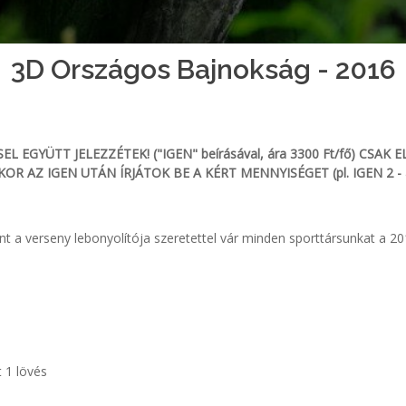
3D Országos Bajnokság - 2016
EL EGYÜTT JELEZZÉTEK! ("IGEN" beírásával, ára 3300 Ft/fő) CS
Z IGEN UTÁN ÍRJÁTOK BE A KÉRT MENNYISÉGET (pl. IGEN 2 - a ver
t a verseny lebonyolítója szeretettel vár minden sporttársunkat a 2
 1 lövés