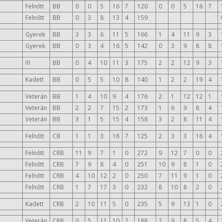
Felnőtt
BB
0
0
5
16
7
120
0
0
5
16
7
Felnőtt
BB
0
3
8
13
4
159
Gyerek
BB
3
3
6
11
5
166
1
4
11
9
3
Gyerek
BB
0
3
4
16
5
142
0
3
9
8
8
Ifi
BB
0
4
10
11
3
175
2
2
12
9
3
Kadett
BB
0
5
5
10
8
140
1
2
2
19
4
Veterán
BB
1
4
10
9
4
176
2
1
12
12
1
Veterán
BB
2
2
7
15
2
173
1
6
9
8
4
Veterán
BB
3
1
5
15
4
158
3
2
8
11
4
Felnőtt
CB
1
1
3
16
7
125
2
3
3
16
4
Felnőtt
CRB
11
9
7
1
0
272
9
12
7
0
0
Felnőtt
CRB
7
9
8
4
0
251
10
9
8
1
0
Felnőtt
CRB
4
10
12
2
0
250
7
11
9
1
0
Felnőtt
CRB
1
7
17
3
0
232
8
10
8
2
0
Kadett
CRB
2
10
11
5
0
235
5
9
13
1
0
Veterán
CRB
0
5
11
10
2
188
2
9
8
5
4