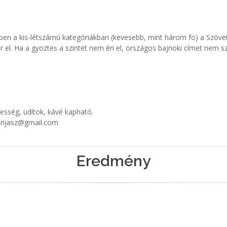
ben a kis-létszámú kategóriákban (kevesebb, mint három fo) a Szöve
ér el. Ha a gyoztes a szintet nem éri el, országos bajnoki címet nem 
desség, üdítok, kávé kapható.
erijasz@gmail.com
Eredmény