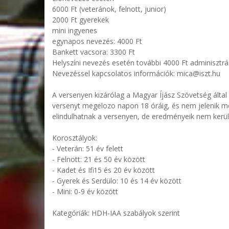
6000 Ft (veteránok, felnott, junior)
2000 Ft gyerekek
mini ingyenes
egynapos nevezés: 4000 Ft
Bankett vacsora: 3300 Ft
Helyszíni nevezés esetén további 4000 Ft adminisztráci
Nevezéssel kapcsolatos információk: mica@iszt.hu
A versenyen kizárólag a Magyar Íjász Szövetség által 
versenyt megelozo napon 18 óráig, és nem jelenik meg 
elindulhatnak a versenyen, de eredményeik nem kerül
Korosztályok:
- Veterán: 51 év felett
- Felnott: 21 és 50 év között
- Kadet és Ifi: 15 és 20 év között
- Gyerek és Serdülo: 10 és 14 év között
- Mini: 0-9 év között
Kategóriák: HDH-IAA szabályok szerint