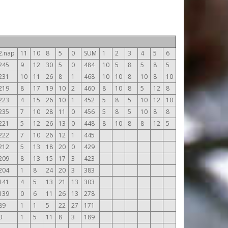
2.nap
11
10
8
5
0
SUM
1
2
3
4
5
6
245
9
12
30
5
0
484
10
5
8
5
8
5
231
10
11
26
8
1
468
10
10
8
10
8
10
219
8
17
19
10
2
460
8
10
8
5
12
8
223
4
15
26
10
1
452
5
8
5
10
12
10
235
7
10
28
11
0
456
5
8
5
10
8
8
221
5
12
26
13
0
448
8
10
8
8
12
5
222
7
10
26
12
1
445
212
5
13
18
20
0
429
209
8
13
15
17
3
423
204
1
8
24
20
3
383
141
4
5
13
21
13
303
139
0
6
11
26
13
278
89
1
1
5
22
27
171
0
1
5
11
8
3
189