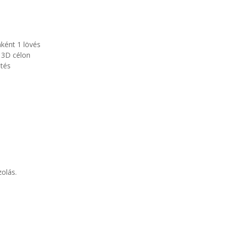
ként 1 lövés
b 3D célon
etés
zolás.