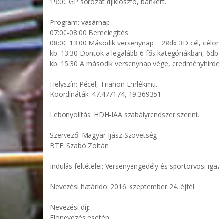
19:00 GP sorozat djíkiosztó, bankett.
Program: vasárnap
07:00-08:00 Bemelegítés
08:00-13:00 Második versenynap – 28db 3D cél, célon
kb. 13.30 Döntok a legalább 6 fős kategóriákban, 6d
kb. 15.30 A második versenynap vége, eredményhird
Helyszín: Pécel, Trianon Emlékmu.
Koordináták: 47.477174, 19.369351
Lebonyolítás: HDH-IAA szabályrendszer szerint.
Szervező: Magyar Íjász Szövetség
BTE: Szabó Zoltán
Indulás feltételei: Versenyengedély és sportorvosi iga
Nevezési határido: 2016. szeptember 24. éjfél
Nevezési díj:
Elonevezés esetén