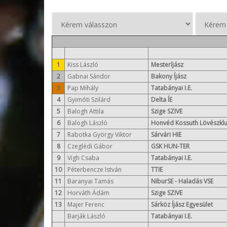
1
Kiss László
Mesteríjász
2
Gabnai Sándor
Bakony Íjász
3
Pap Mihály
Tatabányai I.E.
4
Gyimóti Szilárd
Delta ÍE
5
Balogh Attila
Szige SZIVE
6
Balogh László
Honvéd Kossuth Lövészkl
7
Rabotka György Viktor
Sárvári HIE
8
Czeglédi Gábor
GSK HUN-TER
9
Vigh Csaba
Tatabányai I.E.
10
Péterbencze István
TTIE
11
Baranyai Tamás
NiburSE - Haladás VSE
12
Horváth Ádám
Szige SZIVE
13
Majer Ferenc
Sárköz Íjász Egyesület
Barják László
Tatabányai I.E.