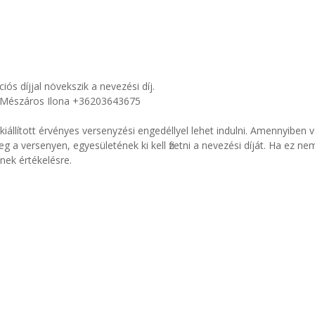
ós díjjal növekszik a nevezési díj.
 Mészáros Ilona +36203643675
kiállított érvényes versenyzési engedéllyel lehet indulni. Amennyiben
a versenyen, egyesületének ki kell fizetni a nevezési díját. Ha ez nem
nek értékelésre.