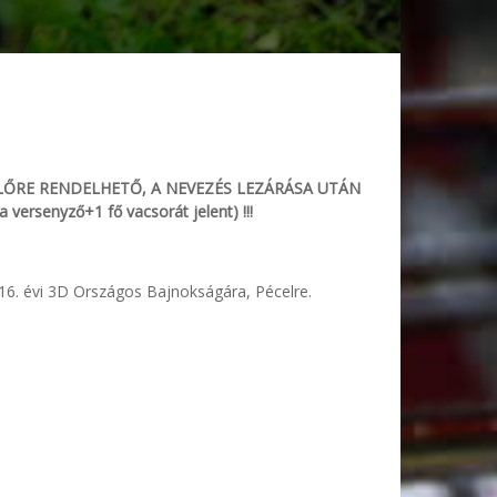
AK ELŐRE RENDELHETŐ, A NEVEZÉS LEZÁRÁSA UTÁN
senyző+1 fő vacsorát jelent) !!!
016. évi 3D Országos Bajnokságára, Pécelre.