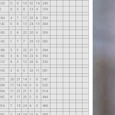
120
0
0
10
32
14
240
0
0
3
8
13
4
159
184
4
7
17
20
8
350
142
0
6
13
24
13
284
183
2
6
22
20
6
358
142
1
7
7
29
12
282
188
3
5
22
21
5
364
183
3
8
16
23
6
356
172
6
3
13
26
8
330
156
3
4
6
32
11
281
275
20
21
14
1
0
547
269
17
18
16
5
0
520
264
11
21
21
3
0
514
262
9
17
25
5
0
494
254
7
19
24
6
0
489
201
2
14
19
15
6
389