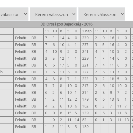
3D Országos Bajnokság - 2016
11
10
8
5
0
1.nap
11
10
8
5
0
Felnőtt
BB
7
3
14
4
0
239
2
9
16
1
0
Felnőtt
BB
7
6
10
4
1
237
3
5
16
4
0
Felnőtt
BB
4
10
9
5
0
241
4
7
10
5
2
Felnőtt
BB
3
8
12
4
1
229
1
7
14
6
0
Felnőtt
BB
0
6
17
5
0
221
7
4
11
6
0
ub
Felnőtt
BB
3
6
13
6
0
227
2
6
13
7
0
Felnőtt
BB
4
8
8
7
1
223
3
2
18
5
0
Felnőtt
BB
3
7
8
10
0
217
2
6
10
10
0
Felnőtt
BB
6
5
6
10
1
214
2
8
9
7
2
Felnőtt
BB
1
2
11
12
2
179
0
6
13
8
1
Felnőtt
BB
4
2
6
10
6
162
0
3
7
11
7
Felnőtt
BB
0
0
8
15
5
139
0
6
3
11
8
Felnőtt
BB
1
0
2
11
14
82
0
1
3
11
13
Felnőtt
BB
1
5
11
8
3
189