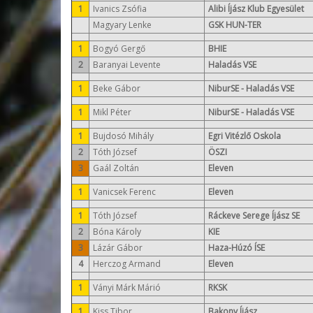
1
Ivanics Zsófia
Alibi Íjász Klub Egyesület
Magyary Lenke
GSK HUN-TER
1
Bogyó Gergő
BHIE
2
Baranyai Levente
Haladás VSE
1
Beke Gábor
NiburSE - Haladás VSE
1
Mikl Péter
NiburSE - Haladás VSE
1
Bujdosó Mihály
Egri Vitézlő Oskola
2
Tóth József
ÖSZI
3
Gaál Zoltán
Eleven
1
Vanicsek Ferenc
Eleven
1
Tóth József
Ráckeve Serege Íjász SE
2
Bóna Károly
KIE
3
Lázár Gábor
Haza-Húzó ÍSE
4
Herczog Armand
Eleven
1
Ványi Márk Márió
RKSK
1
Kiss Tibor
Bakony Íjász